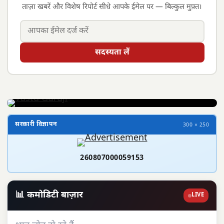
ताज़ा खबरें और विशेष रिपोर्ट सीधे आपके ईमेल पर — बिल्कुल मुफ़्त।
सदस्यता लें
सरकारी विज्ञापन
300 × 250
260807000059153
📊 कमोडिटी बाज़ार
LIVE