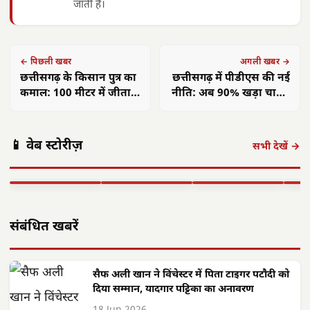
जाती हैं।
← पिछली खबर
अगली खबर →
छत्तीसगढ़ के किसान पुत्र का
छत्तीसगढ़ में पीडीएस की नई
कमाल: 100 मीटर में जीता
नीति: अब 90% खड़ा चावल
स्वर्ण, लक्ष्य Bolt का विश्व
अनिवार्य, सुधरेगी गुणवत्ता
कीर्तिमान
पंकज त्रिपाठी:
मुख्यमंत्री साय का
मुख्य
📱 वेब स्टोरीज़
'बीज बोने में लगा
छत्तीसगढ़ में सौर
फोकस— हर पात्र
साय क
सभी देखें →
समय', 'गैंग्स ऑफ
ऊर्जा क्रांति: CM
हितग्राही तक पहुंचे
सरगु
वासेपुर'…
साय के नेतृत्व में…
शासन…
सेव
▶ STORY
▶ STORY
▶ STORY
▶ 
संबंधित खबरें
सैफ अली खान ने विंचेस्टर में पिता टाइगर पटौदी को
दिया सम्मान, यादगार पट्टिका का अनावरण