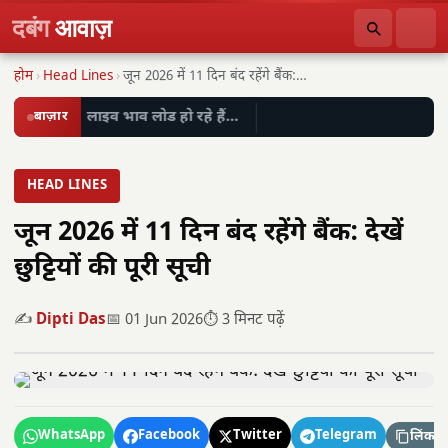
दबंग
आवाज़
होम
›
Head Lines
›
जून 2026 में 11 दिन बंद रहेंगे बैंक:…
बाज़ार
लाइव भाव लोड हो रहे हैं…
HEAD LINES
जून 2026 में 11 दिन बंद रहेंगे बैंक: देखें
छुट्टियों की पूरी सूची
✍️
Dipti Das
📅 01 Jun 2026
⏱️ 3 मिनट पढ़ें
WhatsApp
Facebook
Twitter
Telegram
लिंक कॉ