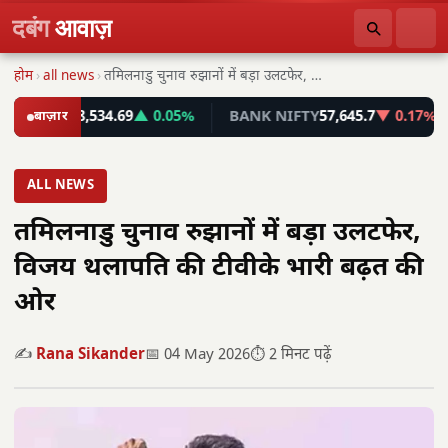
दबंग
आवाज़
होम
›
all news
›
तमिलनाडु चुनाव रुझानों में बड़ा उलटफेर, विजय थलापति…
NSEX
78,534.69
बाज़ार
▲ 0.05%
BANK NIFTY
57,645.7
▼ 0.17%
I
ALL NEWS
तमिलनाडु चुनाव रुझानों में बड़ा उलटफेर,
विजय थलापति की टीवीके भारी बढ़त की
ओर
✍️
Rana Sikander
📅 04 May 2026
⏱️ 2 मिनट पढ़ें