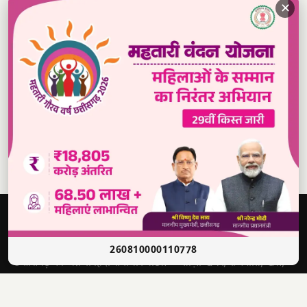
✕
Read our daily newspaper
दबंग
आवाज़
सच की आवाज़ • भारत
260810000110778
छत्तीसगढ़ का अग्रणी हिंदी समाचार पोर्टल — ताज़ा खबरें, राजनीति, खेल,
मनोरंजन और बहुत कुछ।