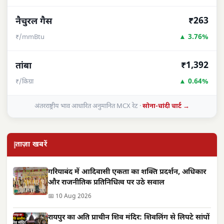
₹263
नैचुरल गैस
▲ 3.76%
₹/mmBtu
₹1,392
तांबा
▲ 0.64%
₹/किग्रा
अंतरराष्ट्रीय भाव आधारित अनुमानित MCX रेट ·
सोना-चांदी चार्ट →
ताज़ा खबरें
गरियाबंद में आदिवासी एकता का शक्ति प्रदर्शन, अधिकार
और राजनीतिक प्रतिनिधित्व पर उठे सवाल
📅 10 Aug 2026
रायपुर का अति प्राचीन शिव मंदिर: शिवलिंग से लिपटे सांपों