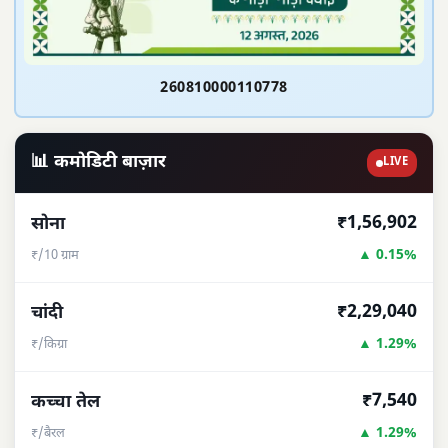
260810000110778
📊 कमोडिटी बाज़ार
LIVE
₹1,56,902
सोना
▲ 0.15%
₹/10 ग्राम
₹2,29,040
चांदी
▲ 1.29%
₹/किग्रा
₹7,540
कच्चा तेल
▲ 1.29%
₹/बैरल