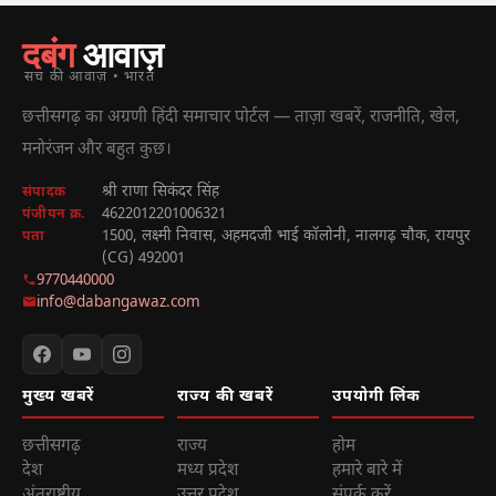
दबंग
आवाज़
सच की आवाज़ • भारत
छत्तीसगढ़ का अग्रणी हिंदी समाचार पोर्टल — ताज़ा खबरें, राजनीति, खेल,
मनोरंजन और बहुत कुछ।
श्री राणा सिकंदर सिंह
संपादक
4622012201006321
पंजीयन क्र.
1500, लक्ष्मी निवास, अहमदजी भाई कॉलोनी, नालगढ़ चौक, रायपुर
पता
(CG) 492001
9770440000
info@dabangawaz.com
मुख्य खबरें
राज्य की खबरें
उपयोगी लिंक
छत्तीसगढ़
राज्य
होम
देश
मध्य प्रदेश
हमारे बारे में
अंतराष्ट्रीय
उत्तर प्रदेश
संपर्क करें