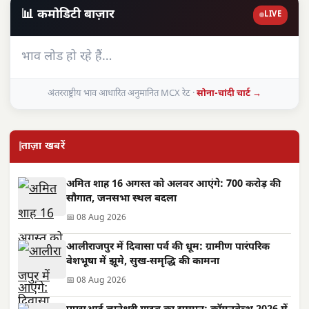
📊 कमोडिटी बाज़ार
LIVE
भाव लोड हो रहे हैं…
अंतरराष्ट्रीय भाव आधारित अनुमानित MCX रेट ·
सोना-चांदी चार्ट →
ताज़ा खबरें
अमित शाह 16 अगस्त को अलवर आएंगे: 700 करोड़ की
सौगात, जनसभा स्थल बदला
📅 08 Aug 2026
आलीराजपुर में दिवासा पर्व की धूम: ग्रामीण पारंपरिक
वेशभूषा में झूमे, सुख-समृद्धि की कामना
📅 08 Aug 2026