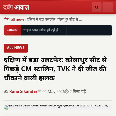
दबंग
आवाज़
होम
›
all news
›
दक्षिण में बड़ा उलटफेर: कोलाथुर सीट से पिछड़े…
बाज़ार
लाइव भाव लोड हो रहे हैं…
ALL NEWS
दक्षिण में बड़ा उलटफेर: कोलाथुर सीट से
पिछड़े CM स्टालिन, TVK ने दी जीत की
चौंकाने वाली झलक
✍️
Rana Sikander
📅 04 May 2026
⏱️ 2 मिनट पढ़ें