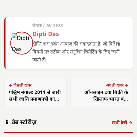
लेखक / AUTHOR
Dipti Das
दीप्ति दास दबंग आवाज़ की संवाददाता हैं, जो विभिन्न
विषयों पर सटीक और संतुलित रिपोर्टिंग के लिए जानी
जाती हैं।
← पिछली खबर
अगली खबर →
पश्चिम बंगाल: 2011 से जारी
ऑनलाइन दवा बिक्री के
सभी जाति प्रमाणपत्रों का
खिलाफ भारत बंद:
होगा पुनर्सत्यापन
छत्तीसगढ़ में 20,000 दुकानें
बंद
पंकज त्रिपाठी:
मुख्यमंत्री साय का
मुख्य
📱 वेब स्टोरीज़
'बीज बोने में लगा
छत्तीसगढ़ में सौर
फोकस— हर पात्र
साय क
सभी देखें →
समय', 'गैंग्स ऑफ
ऊर्जा क्रांति: CM
हितग्राही तक पहुंचे
सरगु
वासेपुर'…
साय के नेतृत्व में…
शासन…
सेव