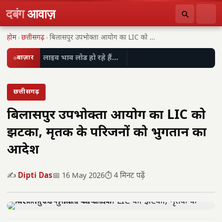
दबंग
आवाज़
होम
›
छत्तीसगढ़
›
बिलासपुर उपभोक्ता आयोग का LIC को झटका, मृतक…
बाज़ार
लाइव भाव लोड हो रहे हैं…
छत्तीसगढ़
बिलासपुर उपभोक्ता आयोग का LIC को
झटका, मृतक के परिजनों को भुगतान का
आदेश
✍️
Dipti Das
📅 16 May 2026
⏱️ 4 मिनट पढ़ें