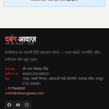
दबंग
आवाज़
सच की आवाज़ • भारत
छत्तीसगढ़ का अग्रणी हिंदी समाचार पोर्टल — ताज़ा खबरें, राजनीति, खेल,
मनोरंजन और बहुत कुछ।
श्री राणा सिकंदर सिंह
संपादक
4622012201006321
पंजीयन क्र.
1500, लक्ष्मी निवास, अहमदजी भाई कॉलोनी, नालगढ़ चौक, रायपुर
पता
(CG) 492001
9770440000
info@dabangawaz.com