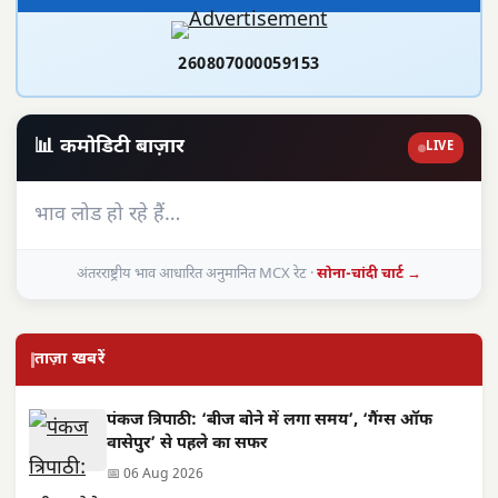
260807000059153
📊 कमोडिटी बाज़ार
LIVE
भाव लोड हो रहे हैं…
अंतरराष्ट्रीय भाव आधारित अनुमानित MCX रेट ·
सोना-चांदी चार्ट →
ताज़ा खबरें
पंकज त्रिपाठी: ‘बीज बोने में लगा समय’, ‘गैंग्स ऑफ
वासेपुर’ से पहले का सफर
📅 06 Aug 2026