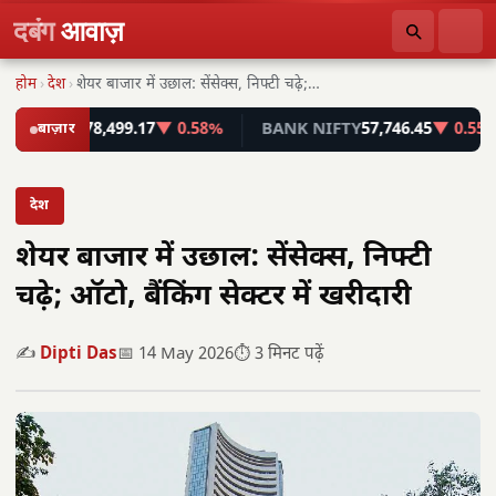
दबंग
आवाज़
होम
›
देश
›
शेयर बाजार में उछाल: सेंसेक्स, निफ्टी चढ़े; ऑटो,…
NSEX
78,499.17
बाज़ार
▼ 0.58%
BANK NIFTY
57,746.45
▼ 0.55%
देश
शेयर बाजार में उछाल: सेंसेक्स, निफ्टी
चढ़े; ऑटो, बैंकिंग सेक्टर में खरीदारी
✍️
Dipti Das
📅 14 May 2026
⏱️ 3 मिनट पढ़ें