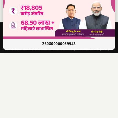
दबंग
आवाज़
सच की आवाज़ • भारत
260809000059943
छत्तीसगढ़ का अग्रणी हिंदी समाचार पोर्टल — ताज़ा खबरें, राजनीति, खेल,
मनोरंजन और बहुत कुछ।
श्री राणा सिकंदर सिंह
संपादक
4622012201006321
पंजीयन क्र.
📣 WhatsApp चैनल से जुड़ें — ताज़ा खबरें पाएं
✕
1500, लक्ष्मी निवास, अहमदजी भाई कॉलोनी, नालगढ़ चौक, रायपुर
पता
(CG) 492001
9770440000
info@dabangawaz.com
मुख्य खबरें
राज्य की खबरें
उपयोगी लिंक