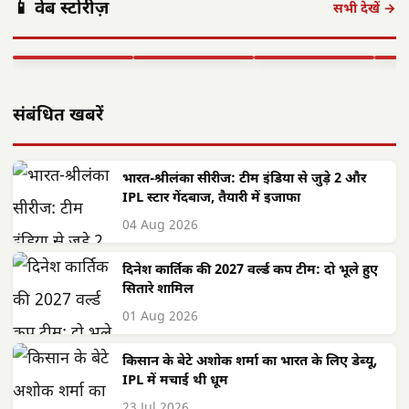
📱 वेब स्टोरीज़
'बीज बोने में लगा
छत्तीसगढ़ में सौर
फोकस— हर पात्र
साय क
सभी देखें →
समय', 'गैंग्स ऑफ
ऊर्जा क्रांति: CM
हितग्राही तक पहुंचे
सरगु
वासेपुर'…
साय के नेतृत्व में…
शासन…
सेव
▶ STORY
▶ STORY
▶ STORY
▶ 
संबंधित खबरें
भारत-श्रीलंका सीरीज: टीम इंडिया से जुड़े 2 और
IPL स्टार गेंदबाज, तैयारी में इजाफा
04 Aug 2026
दिनेश कार्तिक की 2027 वर्ल्ड कप टीम: दो भूले हुए
सितारे शामिल
01 Aug 2026
किसान के बेटे अशोक शर्मा का भारत के लिए डेब्यू,
IPL में मचाई थी धूम
23 Jul 2026