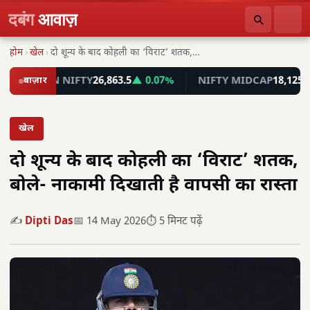
दबंग
आवाज़
होम
›
खेल
›
दो शून्य के बाद कोहली का ‘विराट’ शतक,…
FIN NIFTY
बाज़ार
26,863.5
▲ 0.07%
NIFTY MIDCAP
18,125.25
▼ 0
खेल
दो शून्य के बाद कोहली का ‘विराट’ शतक,
बोले- नाकामी दिखाती है वापसी का रास्ता
✍️
Dipti Das
📅 14 May 2026
⏱️ 5 मिनट पढ़ें