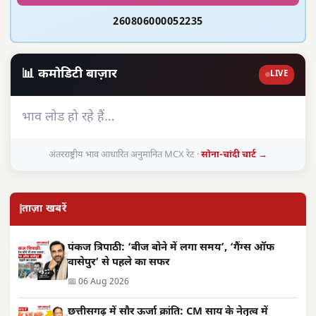
260806000052235
📊 कमोडिटी बाज़ार
LIVE
भाव लोड हो रहे हैं…
अंतरराष्ट्रीय भाव आधारित अनुमानित MCX रेट ·
सोना-चांदी चार्ट →
ताज़ा खबरें
पंकज त्रिपाठी: ‘बीज बोने में लगा समय’, ‘गैंग्स ऑफ
वासेपुर’ से पहले का सफर
📅 06 Aug 2026
छत्तीसगढ़ में सौर ऊर्जा क्रांति: CM साय के नेतृत्व में