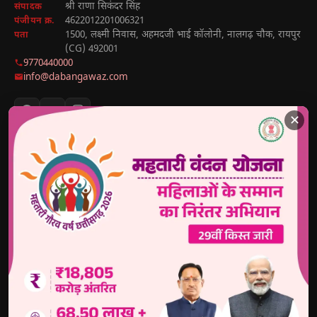
श्री राणा सिकंदर सिंह
संपादक
4622012201006321
पंजीयन क्र.
1500, लक्ष्मी निवास, अहमदजी भाई कॉलोनी, नालगढ़ चौक, रायपुर
पता
(CG) 492001
9770440000
info@dabangawaz.com
✕
मुख्य खबरें
राज्य की खबरें
उपयोगी लिंक
छत्तीसगढ़
राज्य
होम
देश
मध्य प्रदेश
हमारे बारे में
अंतराष्ट्रीय
उत्तर प्रदेश
संपर्क करें
खेल
झारखंड
Disclaimer
राजनीतिक
हरियाणा
Privacy Policy
मनोरंजन
अध्यात्म
Sitemap
व्यापार
Head Lines
News Sitemap
शिक्षा
🔐 Reporter
Login