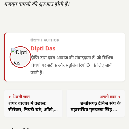
मजबूत वापसी की शुरुआत होती है।
लेखक / AUTHOR
Dipti Das
दीप्ति दास दबंग आवाज़ की संवाददाता हैं, जो विभिन्न
विषयों पर सटीक और संतुलित रिपोर्टिंग के लिए जानी
जाती हैं।
← पिछली खबर
अगली खबर →
शेयर बाजार में उछाल:
छत्तीसगढ़ टेनिस संघ के
सेंसेक्स, निफ्टी चढ़े; ऑटो,
महासचिव गुरुचरण सिंह होरा
बैंकिंग सेक्टर में खरीदारी
ने पोते संग लिया IPL का
रोमांच, विराट कोहली की
पंकज त्रिपाठी:
मुख्यमंत्री साय का
मुख्य
बल्लेबाजी के हुए मुरीद