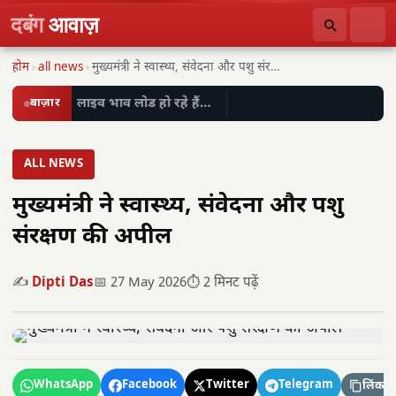
दबंग
आवाज़
होम
›
all news
›
मुख्यमंत्री ने स्वास्थ्य, संवेदना और पशु संरक्षण की…
बाज़ार
लाइव भाव लोड हो रहे हैं…
ALL NEWS
मुख्यमंत्री ने स्वास्थ्य, संवेदना और पशु
संरक्षण की अपील
✍️
Dipti Das
📅 27 May 2026
⏱️ 2 मिनट पढ़ें
WhatsApp
Facebook
Twitter
Telegram
लिंक कॉ