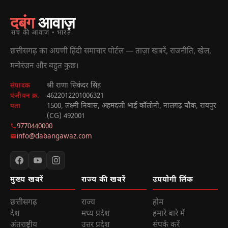
दबंग
आवाज़
सच की आवाज़ • भारत
छत्तीसगढ़ का अग्रणी हिंदी समाचार पोर्टल — ताज़ा खबरें, राजनीति, खेल,
मनोरंजन और बहुत कुछ।
श्री राणा सिकंदर सिंह
संपादक
4622012201006321
पंजीयन क्र.
1500, लक्ष्मी निवास, अहमदजी भाई कॉलोनी, नालगढ़ चौक, रायपुर
पता
(CG) 492001
9770440000
info@dabangawaz.com
मुख्य खबरें
राज्य की खबरें
उपयोगी लिंक
छत्तीसगढ़
राज्य
होम
देश
मध्य प्रदेश
हमारे बारे में
अंतराष्ट्रीय
उत्तर प्रदेश
संपर्क करें