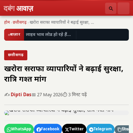
दबंग
आवाज़
होम
›
छत्तीसगढ़
›
खरोरा सराफा व्यापारियों ने बढ़ाई सुरक्षा, रात्रि गश्त…
बाज़ार
लाइव भाव लोड हो रहे हैं…
छत्तीसगढ़
खरोरा सराफा व्यापारियों ने बढ़ाई सुरक्षा,
रात्रि गश्त मांग
✍️
Dipti Das
📅 27 May 2026
⏱️ 3 मिनट पढ़ें
WhatsApp
Facebook
Twitter
Telegram
लिंक कॉ