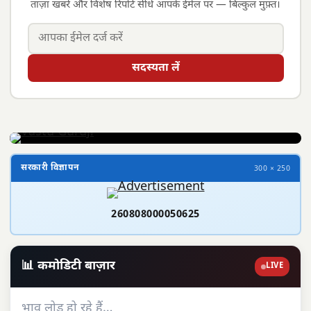
ताज़ा खबरें और विशेष रिपोर्ट सीधे आपके ईमेल पर — बिल्कुल मुफ़्त।
सदस्यता लें
सरकारी विज्ञापन
300 × 250
260808000050625
📊 कमोडिटी बाज़ार
LIVE
भाव लोड हो रहे हैं…