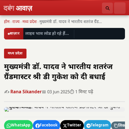
दबंग
आवाज़
होम
›
राज्य
›
मध्य प्रदेश
›
मुख्यमंत्री डॉ. यादव ने भारतीय शतरंज ग्रैंडमास्टर श्री…
बाज़ार
लाइव भाव लोड हो रहे हैं…
मध्य प्रदेश
मुख्यमंत्री डॉ. यादव ने भारतीय शतरंज
ग्रैंडमास्टर श्री डी गुकेश को दी बधाई
✍️
Rana Sikander
📅 03 Jun 2025
⏱️ 1 मिनट पढ़ें
WhatsApp
Facebook
Twitter
Telegram
लिंक कॉ