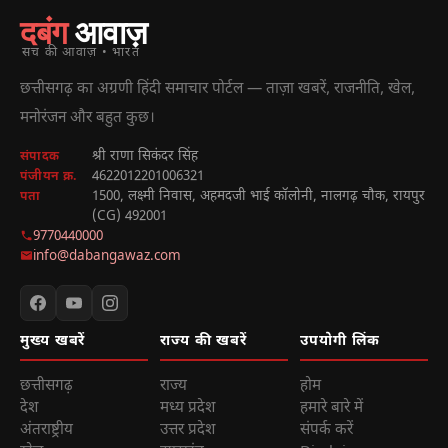
दबंग
आवाज़
सच की आवाज़ • भारत
छत्तीसगढ़ का अग्रणी हिंदी समाचार पोर्टल — ताज़ा खबरें, राजनीति, खेल,
मनोरंजन और बहुत कुछ।
श्री राणा सिकंदर सिंह
संपादक
4622012201006321
पंजीयन क्र.
1500, लक्ष्मी निवास, अहमदजी भाई कॉलोनी, नालगढ़ चौक, रायपुर
पता
(CG) 492001
9770440000
info@dabangawaz.com
मुख्य खबरें
राज्य की खबरें
उपयोगी लिंक
छत्तीसगढ़
राज्य
होम
देश
मध्य प्रदेश
हमारे बारे में
अंतराष्ट्रीय
उत्तर प्रदेश
संपर्क करें