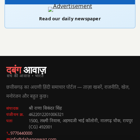
Read our daily newspaper
दबंग
आवाज़
सच की आवाज़ • भारत
छत्तीसगढ़ का अग्रणी हिंदी समाचार पोर्टल — ताज़ा खबरें, राजनीति, खेल,
मनोरंजन और बहुत कुछ।
श्री राणा सिकंदर सिंह
संपादक
4622012201006321
पंजीयन क्र.
1500, लक्ष्मी निवास, अहमदजी भाई कॉलोनी, नालगढ़ चौक, रायपुर
पता
(CG) 492001
9770440000