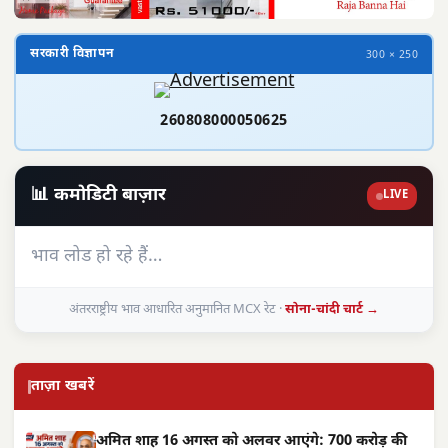
सरकारी विज्ञापन
300 × 250
260808000050625
📊 कमोडिटी बाज़ार
LIVE
भाव लोड हो रहे हैं…
अंतरराष्ट्रीय भाव आधारित अनुमानित MCX रेट ·
सोना-चांदी चार्ट →
ताज़ा खबरें
अमित शाह 16 अगस्त को अलवर आएंगे: 700 करोड़ की