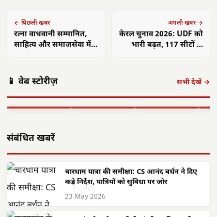
← पिछली खबर
अगली खबर →
रत्ना वाधवानी सम्मानित,
केरल चुनाव 2026: UDF को
साहित्य और समाजसेवा में
भारी बढ़त, 117 सीटों के
उत्कृष्ट योगदान
परिणाम घोषित, LDF को
झटका
अमित शाह 16
आलीराजपुर में
एएसआई ज्ञानेश्वरी
छत्त
📱 वेब स्टोरीज़
अगस्त को अलवर
दिवासा पर्व की धूम:
यादव का सम्मान:
गांवो
सभी देखें →
आएंगे: 700 करोड़
ग्रामीण पारंपरिक
कॉमनवेल्थ 2026 में
फहरा
की…
वेशभूषा में…
रजत पदक…
शहीद
▶ STORY
▶ STORY
▶ STORY
▶ 
संबंधित खबरें
चारधाम यात्रा की समीक्षा: CS आनंद बर्धन ने दिए
कड़े निर्देश, यात्रियों को सुविधा पर जोर
23 May 2026