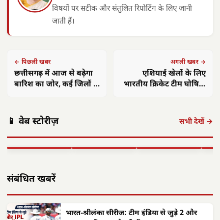
विषयों पर सटीक और संतुलित रिपोर्टिंग के लिए जानी
जाती हैं।
← पिछली खबर
अगली खबर →
छत्तीसगढ़ में आज से बढ़ेगा
एशियाई खेलों के लिए
बारिश का जोर, कई जिलों में
भारतीय क्रिकेट टीम घोषित,
भारी वर्षा का अलर्ट
टी20 विश्व कप के बाद 2 बड़े
छत्तीसगढ़: महतारी
छत्तीसगढ़ का
बदलाव
एयर इंडिया 1
वंदन योजना से
'समाज कल्याण
छत्त
📱 वेब स्टोरीज़
सितंबर से सभी
महिलाओं को मिले
मॉडल' बना लाखों
में 
सभी देखें →
अंतरराष्ट्रीय उड़ानें
**630 करोड़**,
जरूरतमंदों की
का न
बहाल करेगा,…
…
संजीवनी
बनी
▶ STORY
▶ STORY
▶ STORY
▶ 
संबंधित खबरें
भारत-श्रीलंका सीरीज: टीम इंडिया से जुड़े 2 और