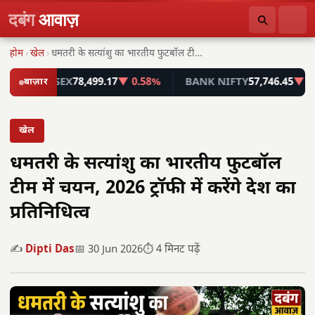
दबंग
आवाज़
होम
›
खेल
›
धमतरी के सत्यांशु का भारतीय फुटबॉल टीम में…
SENSEX
बाज़ार
78,499.17
▼ 0.58%
BANK NIFTY
57,746.45
▼ 0.55%
खेल
धमतरी के सत्यांशु का भारतीय फुटबॉल
टीम में चयन, 2026 ट्रॉफी में करेंगे देश का
प्रतिनिधित्व
✍️
Dipti Das
📅 30 Jun 2026
⏱️ 4 मिनट पढ़ें