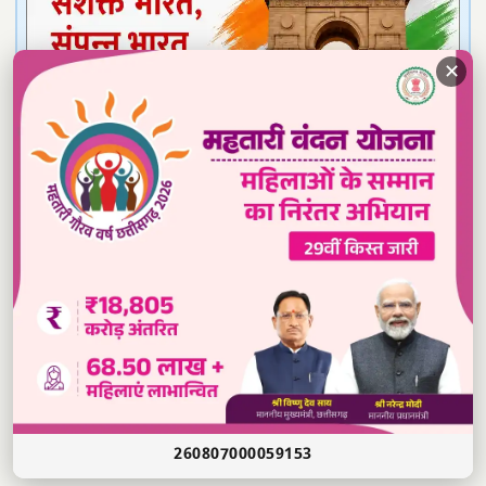
✕
Read our daily newspaper
260807000059153