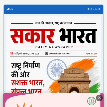
ADS
300 × 600
✕