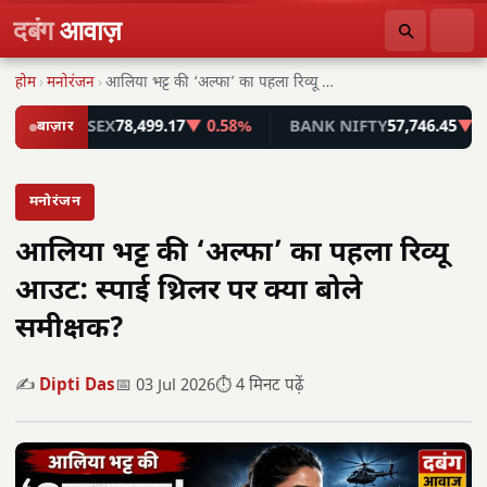
दबंग
आवाज़
होम
›
मनोरंजन
›
आलिया भट्ट की ‘अल्फा’ का पहला रिव्यू आउट:…
SENSEX
बाज़ार
78,499.17
▼ 0.58%
BANK NIFTY
57,746.45
▼ 0.55%
मनोरंजन
आलिया भट्ट की ‘अल्फा’ का पहला रिव्यू
आउट: स्पाई थ्रिलर पर क्या बोले
समीक्षक?
✍️
Dipti Das
📅 03 Jul 2026
⏱️ 4 मिनट पढ़ें