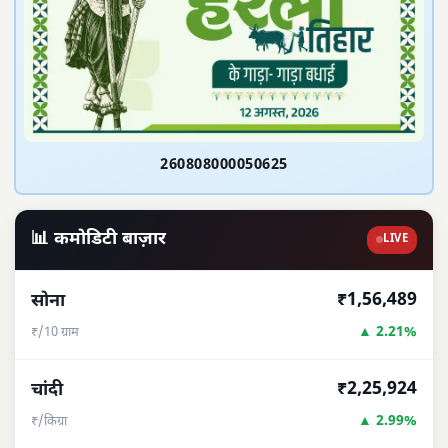
260808000050625
📊 कमोडिटी बाज़ार
LIVE
₹1,56,489
सोना
▲ 2.21%
₹/10 ग्राम
₹2,25,924
चांदी
▲ 2.99%
₹/किग्रा