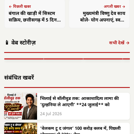
← पिछली खबर
अगली खबर →
बंगाल की खाड़ी में सिस्टम
मुख्यमंत्री विष्णु देव साय
सक्रिय, छत्तीसगढ़ में 5 दिन
बोले- योग अपनाएं, स्वस्थ
तक भारी बारिश के आसार
जीवन पाएं
छत्तीसगढ़: महतारी
छत्तीसगढ़ का
एयर इंडिया 1
वंदन योजना से
'समाज कल्याण
छत्त
📱 वेब स्टोरीज़
सितंबर से सभी
महिलाओं को मिले
मॉडल' बना लाखों
में 
सभी देखें →
अंतरराष्ट्रीय उड़ानें
**630 करोड़**,
जरूरतमंदों की
का न
बहाल करेगा,…
…
संजीवनी
बनी
▶ STORY
▶ STORY
▶ STORY
▶ 
संबंधित खबरें
भिलाई से बॉलीवुड तक: आकाशादित्य लामा की
‘दुल्हनिया ले आएगी’ **24 जुलाई** को
24 Jul 2026
‘वेलकम टू द जंगल’ 100 करोड़ क्लब में, पिछली