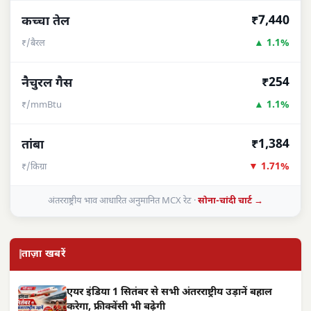
₹7,440
कच्चा तेल
▲ 1.1%
₹/बैरल
₹254
नैचुरल गैस
▲ 1.1%
₹/mmBtu
₹1,384
तांबा
▼ 1.71%
₹/किग्रा
अंतरराष्ट्रीय भाव आधारित अनुमानित MCX रेट ·
सोना-चांदी चार्ट →
ताज़ा खबरें
एयर इंडिया 1 सितंबर से सभी अंतरराष्ट्रीय उड़ानें बहाल
करेगा, फ्रीक्वेंसी भी बढ़ेगी