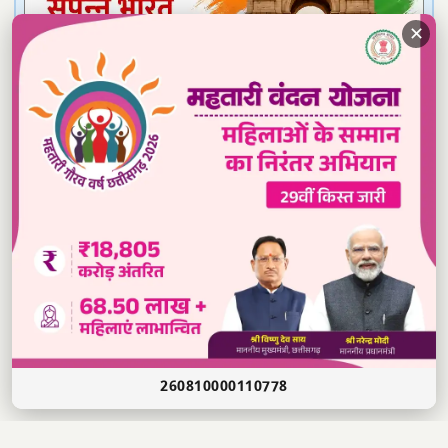
✕
Read our daily newspaper
260810000110778