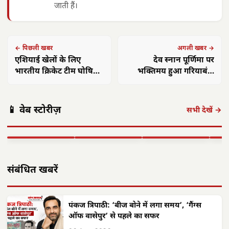
जाती हैं।
← पिछली खबर
अगली खबर →
एशियाई खेलों के लिए
देव स्नान पूर्णिमा पर
भारतीय क्रिकेट टीम घोषित,
भक्तिमय हुआ गरियाबंद,
टी20 विश्व कप के बाद 2 बड़े
महाप्रभु के दर्शन को उमड़ी
गरियाबंद में
धमतरी में CG-05
बदलाव
श्रद्धालुओं की भीड़
आदिवासी एकता
रायपुर का अति
एक्सपो की धूम:
छत्त
📱 वेब स्टोरीज़
का शक्ति प्रदर्शन,
प्राचीन शिव मंदिर:
लाइट-साउंड
बार 
सभी देखें →
अधिकार और
शिवलिंग से लिपटे
तकनीक का
रायपु
राजनीतिक…
सांपों…
महासंगम,…
से…
▶ STORY
▶ STORY
▶ STORY
▶ 
संबंधित खबरें
पंकज त्रिपाठी: ‘बीज बोने में लगा समय’, ‘गैंग्स
ऑफ वासेपुर’ से पहले का सफर