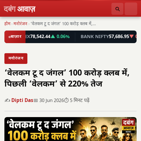
दबंग
आवाज़
होम
›
मनोरंजन
›
‘वेलकम टू द जंगल’ 100 करोड़ क्लब में,…
SENSEX
बाज़ार
78,542.44
▲ 0.06%
BANK NIFTY
57,686.95
▼ 0.10%
मनोरंजन
‘वेलकम टू द जंगल’ 100 करोड़ क्लब में,
पिछली ‘वेलकम’ से 220% तेज
✍️
Dipti Das
📅 30 Jun 2026
⏱️ 5 मिनट पढ़ें