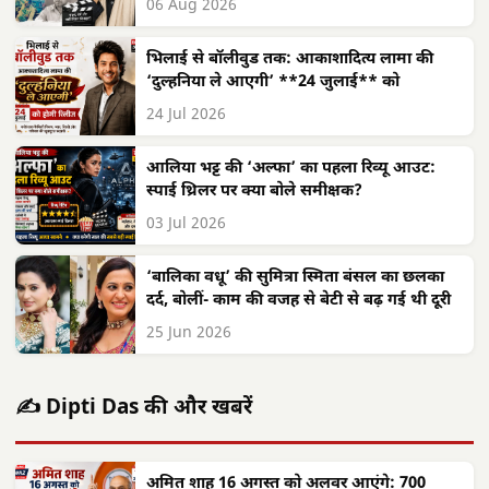
06 Aug 2026
भिलाई से बॉलीवुड तक: आकाशादित्य लामा की
‘दुल्हनिया ले आएगी’ **24 जुलाई** को
24 Jul 2026
आलिया भट्ट की ‘अल्फा’ का पहला रिव्यू आउट:
स्पाई थ्रिलर पर क्या बोले समीक्षक?
03 Jul 2026
‘बालिका वधू’ की सुमित्रा स्मिता बंसल का छलका
दर्द, बोलीं- काम की वजह से बेटी से बढ़ गई थी दूरी
25 Jun 2026
✍️ Dipti Das की और खबरें
अमित शाह 16 अगस्त को अलवर आएंगे: 700