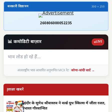
सरकारी विज्ञापन
300 × 250
260806000052235
📊 कमोडिटी बाज़ार
LIVE
भाव लोड हो रहे हैं…
अंतरराष्ट्रीय भाव आधारित अनुमानित MCX रेट ·
सोना-चांदी चार्ट →
ताज़ा खबरें
इंदौर के सुमेध श्रीवास्तव ने वर्ल्ड यूथ स्किल्स में जीता रजत,
भारत गौरवान्वित