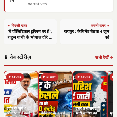
narratives.
← पिछली खबर
अगली खबर →
‘वे पॉलिटिकल टूरिज्म पर हैं’,
रायपुर : कैबिनेट बैठक 4 जून
राहुल गांधी के भोपाल दौरे पर
को
MP के मंत्री बोले
📱 वेब स्टोरीज़
सभी देखें →
▶ STORY
▶ STORY
▶ STORY
▶ 
इंदौर के सुमेध
उत्तर छत्तीसगढ़ में
श्रीवास्तव ने वर्ल्ड
कैबिनेट के 7 बड़े
भारी बारिश का
मुख्य