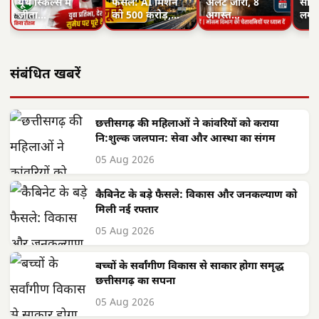
यूथ स्किल्स में
फैसले: AI मिशन
अलर्ट जारी, 8
साय 
जीता…
को 500 करोड़,…
अगस्त…
लगा
संबंधित खबरें
छत्तीसगढ़ की महिलाओं ने कांवरियों को कराया
नि:शुल्क जलपान: सेवा और आस्था का संगम
05 Aug 2026
कैबिनेट के बड़े फैसले: विकास और जनकल्याण को
मिली नई रफ्तार
05 Aug 2026
बच्चों के सर्वांगीण विकास से साकार होगा समृद्ध
छत्तीसगढ़ का सपना
05 Aug 2026