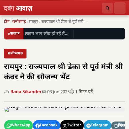
दबंग
आवाज़
होम
›
छत्तीसगढ़
›
रायपुर : राज्यपाल श्री डेका से पूर्व मंत्री…
बाज़ार
लाइव भाव लोड हो रहे हैं…
छत्तीसगढ़
रायपुर : राज्यपाल श्री डेका से पूर्व मंत्री श्री
कंवर ने की सौजन्य भेंट
✍️
Rana Sikander
📅 03 Jun 2025
⏱️ 1 मिनट पढ़ें
WhatsApp
Facebook
Twitter
Telegram
लिंक कॉ