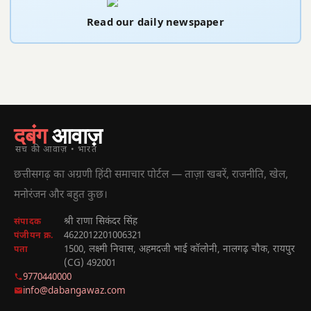
Read our daily newspaper
दबंग
आवाज़
सच की आवाज़ • भारत
छत्तीसगढ़ का अग्रणी हिंदी समाचार पोर्टल — ताज़ा खबरें, राजनीति, खेल,
मनोरंजन और बहुत कुछ।
श्री राणा सिकंदर सिंह
संपादक
4622012201006321
पंजीयन क्र.
1500, लक्ष्मी निवास, अहमदजी भाई कॉलोनी, नालगढ़ चौक, रायपुर
पता
(CG) 492001
9770440000
info@dabangawaz.com