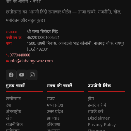
सच की आवाज़ • भारत
छत्तीसगढ़ का अग्रणी हिंदी समाचार पोर्टल — ताज़ा खबरें, राजनीति, खेल,
मनोरंजन और बहुत कुछ।
श्री राणा सिकंदर सिंह
संपादक
4622012201006321
पंजीयन क्र.
1500, लक्ष्मी निवास, अहमदजी भाई कॉलोनी, नालगढ़ चौक, रायपुर
पता
(CG) 492001
9770440000
info@dabangawaz.com
मुख्य खबरें
राज्य की खबरें
उपयोगी लिंक
छत्तीसगढ़
राज्य
होम
देश
मध्य प्रदेश
हमारे बारे में
अंतराष्ट्रीय
उत्तर प्रदेश
संपर्क करें
खेल
झारखंड
Disclaimer
राजनीतिक
हरियाणा
Privacy Policy