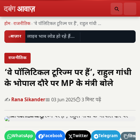
दबंग
आवाज़
होम
›
राजनीतिक
›
‘वे पॉलिटिकल टूरिज्म पर हैं’, राहुल गांधी के…
बाज़ार
लाइव भाव लोड हो रहे हैं…
राजनीतिक
‘वे पॉलिटिकल टूरिज्म पर हैं’, राहुल गांधी
के भोपाल दौरे पर MP के मंत्री बोले
✍️
Rana Sikander
📅 03 Jun 2025
⏱️ 3 मिनट पढ़ें
WhatsApp
Facebook
Twitter
Telegram
लिंक कॉ