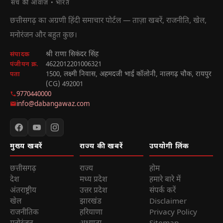
सच की आवाज़ • भारत
छत्तीसगढ़ का अग्रणी हिंदी समाचार पोर्टल — ताज़ा खबरें, राजनीति, खेल,
मनोरंजन और बहुत कुछ।
श्री राणा सिकंदर सिंह
संपादक
4622012201006321
पंजीयन क्र.
1500, लक्ष्मी निवास, अहमदजी भाई कॉलोनी, नालगढ़ चौक, रायपुर
पता
(CG) 492001
9770440000
info@dabangawaz.com
मुख्य खबरें
राज्य की खबरें
उपयोगी लिंक
छत्तीसगढ़
राज्य
होम
देश
मध्य प्रदेश
हमारे बारे में
अंतराष्ट्रीय
उत्तर प्रदेश
संपर्क करें
खेल
झारखंड
Disclaimer
राजनीतिक
हरियाणा
Privacy Policy