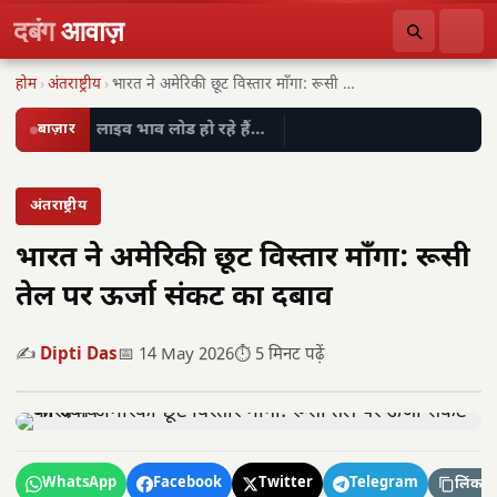
दबंग
आवाज़
होम
›
अंतराष्ट्रीय
›
भारत ने अमेरिकी छूट विस्तार माँगा: रूसी तेल…
बाज़ार
लाइव भाव लोड हो रहे हैं…
अंतराष्ट्रीय
भारत ने अमेरिकी छूट विस्तार माँगा: रूसी
तेल पर ऊर्जा संकट का दबाव
✍️
Dipti Das
📅 14 May 2026
⏱️ 5 मिनट पढ़ें
WhatsApp
Facebook
Twitter
Telegram
लिंक कॉ