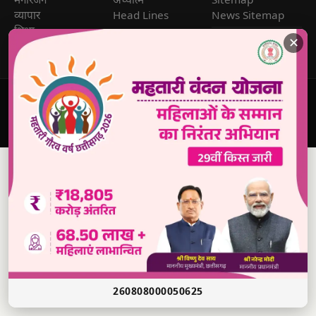
मनोरंजन
अध्यात्म
Sitemap
व्यापार
Head Lines
News Sitemap
शिक्षा
🔐 Reporter
✕
Login
© 2026
Dabang Awaz
— सर्वाधिकार सुरक्षित | Sole Proprietor:
Rana Sikander Singh | Reg. No. 4622012201006321, Raipur
(C.G.)
260808000050625