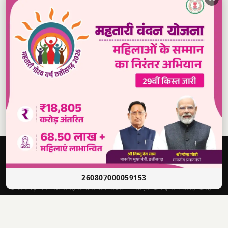
Read our daily newspaper
दबंग
आवाज़
सच की आवाज़ • भारत
260807000059153
छत्तीसगढ़ का अग्रणी हिंदी समाचार पोर्टल — ताज़ा खबरें, राजनीति, खेल,
मनोरंजन और बहुत कुछ।
श्री राणा सिकंदर सिंह
संपादक