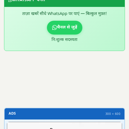
WHATSAPP चैनल
ताज़ा खबरें सीधे WhatsApp पर पाएं — बिल्कुल मुफ़्त!
चैनल से जुड़ें
निःशुल्क सदस्यता
300 × 100
ADS
300 × 600