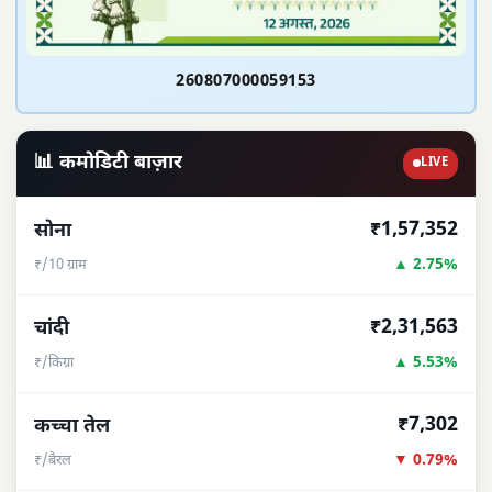
260807000059153
📊 कमोडिटी बाज़ार
LIVE
₹1,57,352
सोना
▲ 2.75%
₹/10 ग्राम
₹2,31,563
चांदी
▲ 5.53%
₹/किग्रा
₹7,302
कच्चा तेल
▼ 0.79%
₹/बैरल