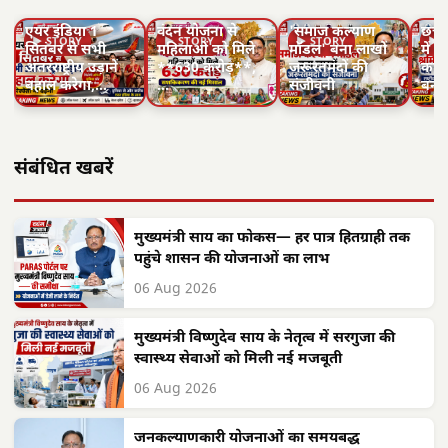
छत्तीसगढ़: महतारी
छत्तीसगढ़ का
एयर इंडिया 1
वंदन योजना से
'समाज कल्याण
छत्त
▶ STORY
▶ STORY
▶ STORY
▶ 
सितंबर से सभी
महिलाओं को मिले
मॉडल' बना लाखों
में 
अंतरराष्ट्रीय उड़ानें
**630 करोड़**,
जरूरतमंदों की
का न
बहाल करेगा,…
…
संजीवनी
बनी
संबंधित खबरें
मुख्यमंत्री साय का फोकस— हर पात्र हितग्राही तक
पहुंचे शासन की योजनाओं का लाभ
06 Aug 2026
मुख्यमंत्री विष्णुदेव साय के नेतृत्व में सरगुजा की
स्वास्थ्य सेवाओं को मिली नई मजबूती
06 Aug 2026
जनकल्याणकारी योजनाओं का समयबद्ध