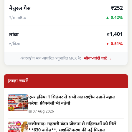
₹252
नैचुरल गैस
▲ 0.42%
₹/mmBtu
₹1,401
तांबा
▼ 0.51%
₹/किग्रा
अंतरराष्ट्रीय भाव आधारित अनुमानित MCX रेट ·
सोना-चांदी चार्ट →
ताज़ा खबरें
एयर इंडिया 1 सितंबर से सभी अंतरराष्ट्रीय उड़ानें बहाल
करेगा, फ्रीक्वेंसी भी बढ़ेगी
📅 07 Aug 2026
छत्तीसगढ़: महतारी वंदन योजना से महिलाओं को मिले
**630 करोड़**, सशक्तिकरण की नई मिसाल