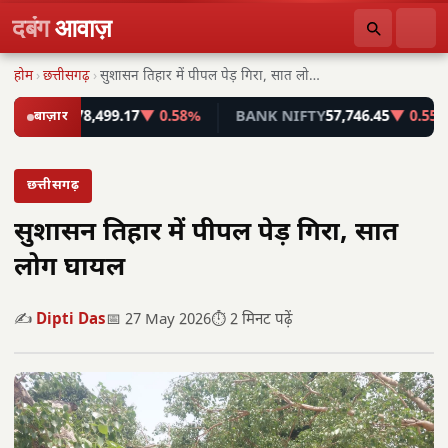
दबंग
आवाज़
होम
›
छत्तीसगढ़
›
सुशासन तिहार में पीपल पेड़ गिरा, सात लोग…
ENSEX
बाज़ार
78,499.17
▼ 0.58%
BANK NIFTY
57,746.45
▼ 0.55%
छत्तीसगढ़
सुशासन तिहार में पीपल पेड़ गिरा, सात
लोग घायल
✍️
Dipti Das
📅 27 May 2026
⏱️ 2 मिनट पढ़ें