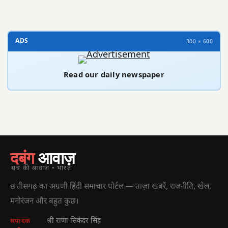
ADS
300 × 600
Read our daily newspaper
दबंग
आवाज़
सच की आवाज़ • भारत
छत्तीसगढ़ का अग्रणी हिंदी समाचार पोर्टल — ताज़ा खबरें, राजनीति, खेल,
मनोरंजन और बहुत कुछ।
श्री राणा सिकंदर सिंह
संपादक