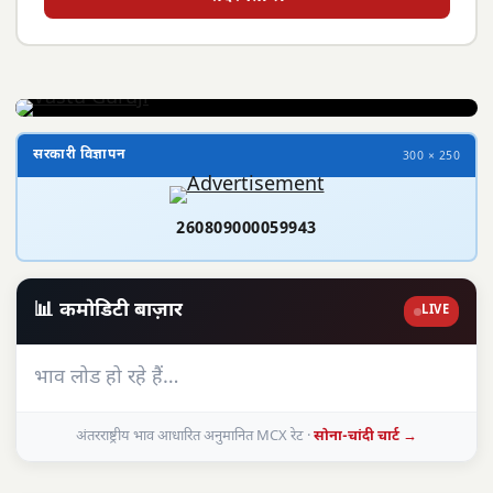
सरकारी विज्ञापन
300 × 250
260809000059943
📊 कमोडिटी बाज़ार
LIVE
भाव लोड हो रहे हैं…
अंतरराष्ट्रीय भाव आधारित अनुमानित MCX रेट ·
सोना-चांदी चार्ट →