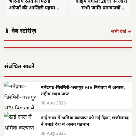
भारतीय रेलवे से मिटेगी
पश्चिम बंगाल: 2011 से जारी
अंग्रेजों की आखिरी पहचान,
सभी जाति प्रमाणपत्रों का
हाईटेक सिस्टम बताएगा
होगा पुनर्सत्यापन
सटीक लोकेशन
अमित शाह 16
आलीराजपुर में
एएसआई ज्ञानेश्वरी
छत्त
📱 वेब स्टोरीज़
अगस्त को अलवर
दिवासा पर्व की धूम:
यादव का सम्मान:
गांवो
सभी देखें →
आएंगे: 700 करोड़
ग्रामीण पारंपरिक
कॉमनवेल्थ 2026 में
फहरा
की…
वेशभूषा में…
रजत पदक…
शहीद
▶ STORY
▶ STORY
▶ STORY
▶ 
संबंधित खबरें
मनेंद्रगढ़-चिरमिरी-भरतपुर HIV नियंत्रण में अव्वल,
राष्ट्रीय लक्ष्य प्राप्त
08 Aug 2026
ढाई साल में श्रमिक कल्याण को नई दिशा, छत्तीसगढ़
ने बनाई देश में अलग पहचान
08 Aug 2026