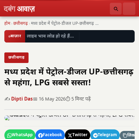
दबंग
आवाज़
होम
›
छत्तीसगढ़
›
मध्य प्रदेश में पेट्रोल-डीजल UP-छत्तीसगढ़ से महंगा, LPG…
बाज़ार
लाइव भाव लोड हो रहे हैं…
छत्तीसगढ़
मध्य प्रदेश में पेट्रोल-डीजल UP-छत्तीसगढ़
से महंगा, LPG सबसे सस्ता!
✍️
Dipti Das
📅 16 May 2026
⏱️ 5 मिनट पढ़ें
WhatsApp
Facebook
Twitter
Telegram
लिंक कॉ