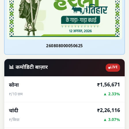
260808000050625
📊 कमोडिटी बाज़ार
LIVE
₹1,56,671
सोना
▲ 2.33%
₹/10 ग्राम
₹2,26,116
चांदी
▲ 3.07%
₹/किग्रा