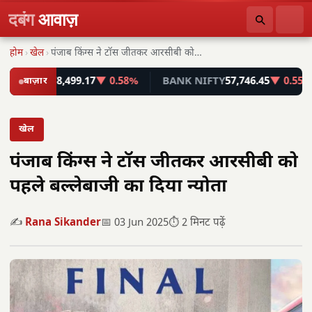
दबंग
आवाज़
होम
›
खेल
›
पंजाब किंग्स ने टॉस जीतकर आरसीबी को पहले…
ENSEX
बाज़ार
78,499.17
▼ 0.58%
BANK NIFTY
57,746.45
▼ 0.55%
खेल
पंजाब किंग्स ने टॉस जीतकर आरसीबी को
पहले बल्लेबाजी का दिया न्योता
✍️
Rana Sikander
📅 03 Jun 2025
⏱️ 2 मिनट पढ़ें