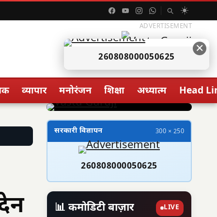
☀️
ADVERTISEMENT
✕
260808000050625
िक
व्यापार
मनोरंजन
शिक्षा
अध्यात्म
Head Li
सरकारी विज्ञापन
300 × 250
260808000050625
देन
📊 कमोडिटी बाज़ार
LIVE