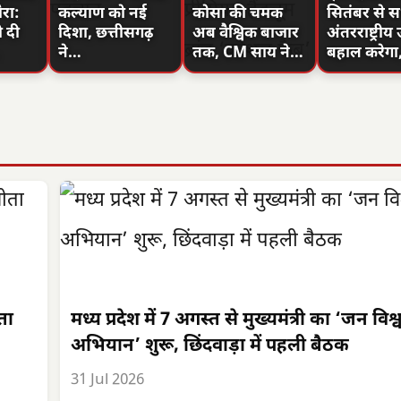
ौरा:
कल्याण को नई
कोसा की चमक
सितंबर से 
ो दी
दिशा, छत्तीसगढ़
अब वैश्विक बाजार
अंतरराष्ट्रीय उ
ने…
तक, CM साय ने…
बहाल करेग
ीता
मध्य प्रदेश में 7 अगस्त से मुख्यमंत्री का ‘जन विश
अभियान’ शुरू, छिंदवाड़ा में पहली बैठक
31 Jul 2026