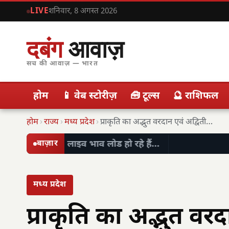
LIVE
शनिवार, 8 अगस्त 2026
दबंग
आवाज़
सच की आवाज़ — भारत
होम
📱 वेब स्टोरीज़
🧰 टूल्स
🔮 राशिफल
होम
›
राज्य
›
मध्य प्रदेश
›
प्राकृति का अद्भुत वरदान एवं अद्वितीय नैसर्गिक देन…
लाइव भाव लोड हो रहे हैं…
बाज़ार
मध्य प्रदेश
प्राकृति का अद्भुत वरद