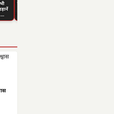
सभी
महिलाओं को मिले
मॉडल' बना लाखों
साल में श्रम
ड़ानें
**630 करोड़**,
जरूरतमंदों की
कल्याण का
ा,…
…
संजीवनी
अध्याय, ब
्वास