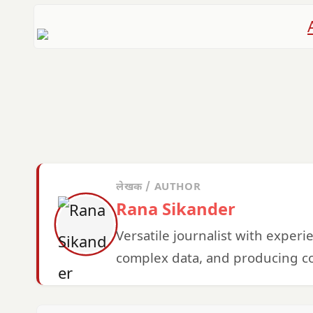
लेखक / AUTHOR
Rana Sikander
Versatile journalist with exper
complex data, and producing co