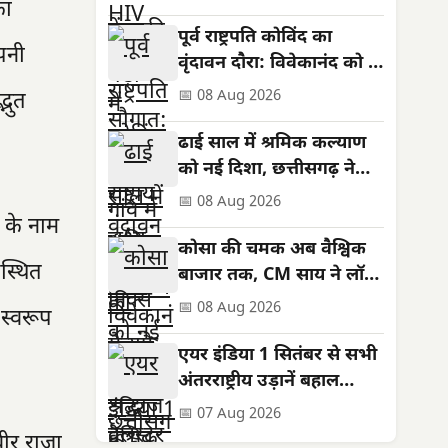
का
क्लस्टर को मंजूरी
पूर्व राष्ट्रपति कोविंद का
अपनी
वृंदावन दौरा: विवेकानंद को दी
श्रद्धांजलि, सेवाश्रम अस्पताल
📅 08 Aug 2026
्भुत
देखा
ढाई साल में श्रमिक कल्याण
को नई दिशा, छत्तीसगढ़ ने
बनाई देश में अलग पहचान
📅 08 Aug 2026
ी के नाम
कोसा की चमक अब वैश्विक
स्थित
बाजार तक, CM साय ने लॉन्च
किया छत्तीसगढ़ का प्रीमियम
📅 08 Aug 2026
 स्वरूप
हैंडलूम ब्रांड ‘कोशल फैब’
एयर इंडिया 1 सितंबर से सभी
अंतरराष्ट्रीय उड़ानें बहाल
करेगा, फ्रीक्वेंसी भी बढ़ेगी
📅 07 Aug 2026
वीर राजा