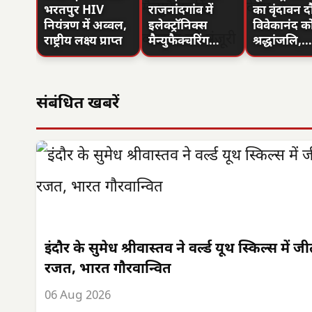
भरतपुर HIV
राजनांदगांव में
का वृंदावन द
नियंत्रण में अव्वल,
इलेक्ट्रॉनिक्स
विवेकानंद क
राष्ट्रीय लक्ष्य प्राप्त
मैन्युफैक्चरिंग…
श्रद्धांजलि,…
संबंधित खबरें
इंदौर के सुमेध श्रीवास्तव ने वर्ल्ड यूथ स्किल्स में ज
रजत, भारत गौरवान्वित
06 Aug 2026