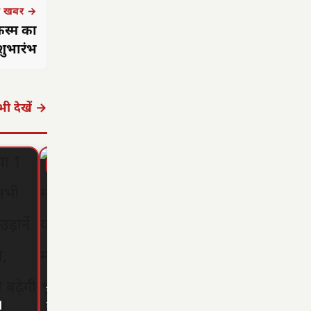
 खबर →
किस्म का
ुभारंभ
ी देखें →
▶ STORY
▶ STORY
▶ STORY
छत्तीसगढ़: महतारी
छत्तीसगढ़ का
1
वंदन योजना से
'समाज कल्याण
छत्तीसगढ़: 