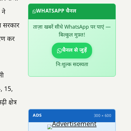
 ने
WHATSAPP चैनल
्य सरकार
ताज़ा खबरें सीधे WhatsApp पर पाएं —
बिल्कुल मुफ़्त!
्मरण कर
चैनल से जुड़ें
निःशुल्क सदस्यता
नी
4, 15,
300 × 100
क्षेत्र
ADS
300 × 600