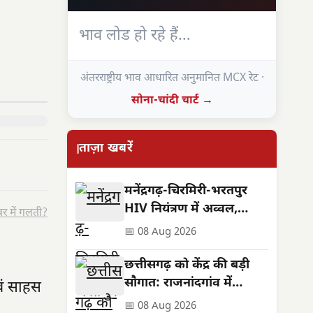
भाव लोड हो रहे हैं…
अंतरराष्ट्रीय भाव आधारित अनुमानित MCX रेट ·
सोना-चांदी चार्ट →
ताज़ा खबरें
मनेंद्रगढ़-चिरमिरी-भरतपुर
HIV नियंत्रण में अव्वल,
र में गलती?
राष्ट्रीय लक्ष्य प्राप्त
📅 08 Aug 2026
छत्तीसगढ़ को केंद्र की बड़ी
सौगात: राजनांदगांव में
एवं साहस
इलेक्ट्रॉनिक्स मैन्युफैक्चरिंग
📅 08 Aug 2026