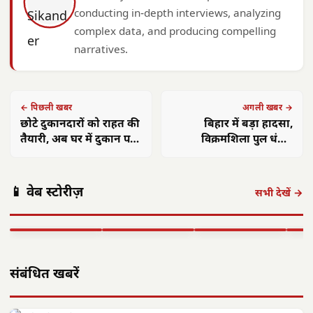
conducting in-depth interviews, analyzing
complex data, and producing compelling
narratives.
← पिछली खबर
अगली खबर →
छोटे दुकानदारों को राहत की
बिहार में बड़ा हादसा,
तैयारी, अब घर में दुकान पर
विक्रमशिला पुल धंसा;
नहीं लगेगा अलग कमर्शियल
इंजीनियर निलंबित, जांच
छत्तीसगढ़ को केंद्र
कनेक्शन
शुरू
मनेंद्रगढ़-चिरमिरी-
की बड़ी सौगात:
पूर्व राष्ट्रपति कोविंद
ढाई 
📱 वेब स्टोरीज़
भरतपुर HIV
राजनांदगांव में
का वृंदावन दौरा:
कल्
सभी देखें →
नियंत्रण में अव्वल,
इलेक्ट्रॉनिक्स
विवेकानंद को दी
दिशा
राष्ट्रीय लक्ष्य प्राप्त
मैन्युफैक्चरिंग…
श्रद्धांजलि,…
ने…
▶ STORY
▶ STORY
▶ STORY
▶ 
संबंधित खबरें