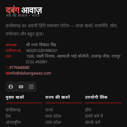
दबंग
आवाज़
सच की आवाज़ • भारत
छत्तीसगढ़ का अग्रणी हिंदी समाचार पोर्टल — ताज़ा खबरें, राजनीति, खेल,
मनोरंजन और बहुत कुछ।
श्री राणा सिकंदर सिंह
संपादक
4622012201006321
पंजीयन क्र.
1500, लक्ष्मी निवास, अहमदजी भाई कॉलोनी, नालगढ़ चौक, रायपुर
पता
(CG) 492001
9770440000
info@dabangawaz.com
मुख्य खबरें
राज्य की खबरें
उपयोगी लिंक
छत्तीसगढ़
राज्य
होम
देश
मध्य प्रदेश
हमारे बारे में
अंतराष्ट्रीय
उत्तर प्रदेश
संपर्क करें