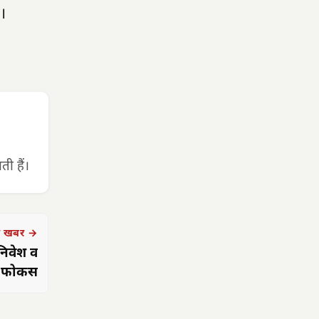
।
ी हैं।
 खबर →
 निवेश व
र फोकस