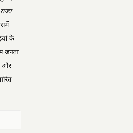
राज्य
समें
यों के
 आम जनता
ाद और
धारित