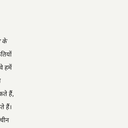
 के
ृतियों
े हमें
ी
े हैं,
 हैं।
ाचीन