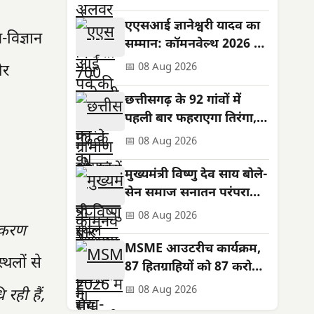
की कामना
एएसआई ज्ञानेश्वरी यादव का
-विज्ञान
सम्मान: कॉमनवेल्थ 2026 में
रजत पदक जीता
📅 08 Aug 2026
और
छत्तीसगढ़ के 92 गांवों में
पहली बार फहराएगा तिरंगा,
शहीदों को सम्मान
📅 08 Aug 2026
मुख्यमंत्री विष्णु देव साय बोले-
सेन समाज सनातन परंपराओं
और सामाजिक समरसता का
📅 08 Aug 2026
जीकरण
मजबूत आधार
MSME आउटरीच कार्यक्रम,
्थलों से
87 हितग्राहियों को 87 करोड़
के ऋण स्वीकृत; तरणजीत
📅 08 Aug 2026
 रही हैं,
सिंह होरा रहे विशिष्ट अतिथि