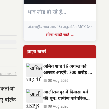
भाव लोड हो रहे हैं…
अंतरराष्ट्रीय भाव आधारित अनुमानित MCX रेट ·
सोना-चांदी चार्ट →
ताज़ा खबरें
अमित शाह 16 अगस्त को
अलवर आएंगे: 700 करोड़ की
र में गलती?
सौगात, जनसभा स्थल बदला
📅 08 Aug 2026
धकर्ताओं
आलीराजपुर में दिवासा पर्व
की धूम: ग्रामीण पारंपरिक
िए बल्कि
वेशभूषा में झूमे, सुख-समृद्धि
📅 08 Aug 2026