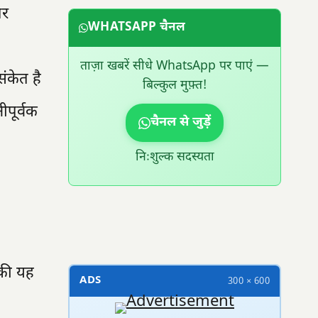
पर
WHATSAPP चैनल
ताज़ा खबरें सीधे WhatsApp पर पाएं —
ंकेत है
बिल्कुल मुफ़्त!
नीपूर्वक
चैनल से जुड़ें
निःशुल्क सदस्यता
300 × 100
ी यह
ADS
300 × 600