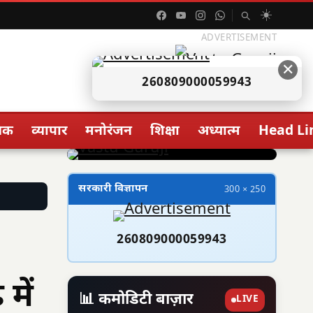
☀️
ADVERTISEMENT
✕
260809000059943
िक
व्यापार
मनोरंजन
शिक्षा
अध्यात्म
Head Li
सरकारी विज्ञापन
300 × 250
260809000059943
में
📊 कमोडिटी बाज़ार
LIVE