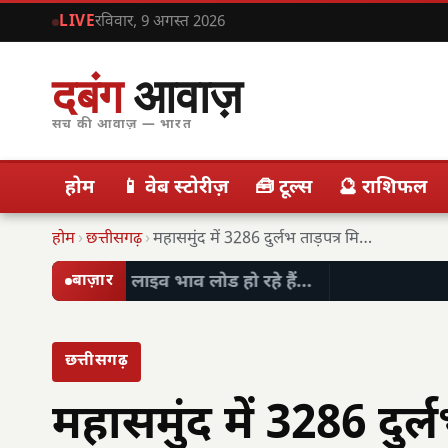
LIVE
रविवार, 9 अगस्त 2026
दबंग
आवाज़
सच की आवाज़ — भारत
होम
📱 वेब स्टोरीज़
🧰 टूल्स
🔮 राशिफल
होम
›
छत्तीसगढ़
›
महासमुंद में 3286 दुर्लभ ताड़पत्र मिले, छत्तीसगढ़ में…
लाइव भाव लोड हो रहे हैं…
बाज़ार
छत्तीसगढ़
महासमुंद में 3286 दुर्ल