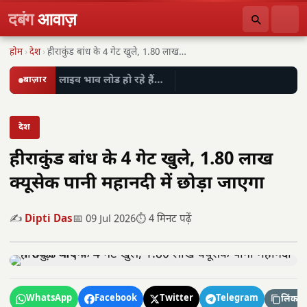
दबंग
आवाज़
होम
›
देश
›
हीराकुंड बांध के 4 गेट खुले, 1.80 लाख…
बाज़ार
लाइव भाव लोड हो रहे हैं…
देश
हीराकुंड बांध के 4 गेट खुले, 1.80 लाख
क्यूसेक पानी महानदी में छोड़ा जाएगा
✍️
Dipti Das
📅 09 Jul 2026
⏱️ 4 मिनट पढ़ें
WhatsApp
Facebook
Twitter
Telegram
लिंक कॉ