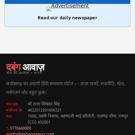
Read our daily newspaper
दबंग
आवाज़
सच की आवाज़ • भारत
छत्तीसगढ़ का अग्रणी हिंदी समाचार पोर्टल — ताज़ा खबरें, राजनीति, खेल,
मनोरंजन और बहुत कुछ।
श्री राणा सिकंदर सिंह
संपादक
4622012201006321
पंजीयन क्र.
1500, लक्ष्मी निवास, अहमदजी भाई कॉलोनी, नालगढ़ चौक, रायपुर
पता
(CG) 492001
9770440000
info@dabangawaz.com