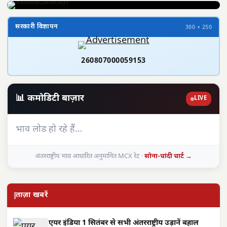
सरकारी विज्ञापन
300 × 250
260807000059153
📊 कमोडिटी बाज़ार
LIVE
भाव लोड हो रहे हैं…
अंतरराष्ट्रीय भाव आधारित अनुमानित MCX रेट ·
सोना-चांदी चार्ट →
ताज़ा खबरें
एयर इंडिया 1 सितंबर से सभी अंतरराष्ट्रीय उड़ानें बहाल