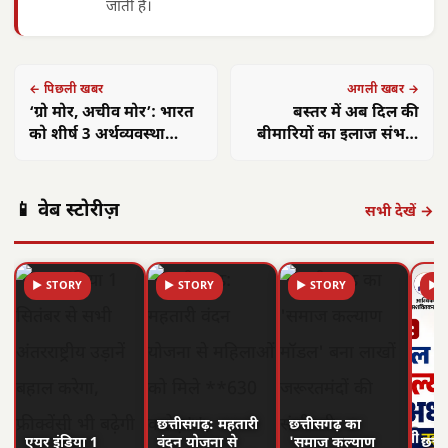
जाती हैं।
← पिछली खबर
अगली खबर →
‘ग्रो मोर, अचीव मोर’: भारत
बस्तर में अब दिल की
को शीर्ष 3 अर्थव्यवस्था
बीमारियों का इलाज संभव:
बनाने का पीएम मोदी का मंत्र
अत्याधुनिक कैथलैब शुरू
📱 वेब स्टोरीज़
सभी देखें →
▶ STORY
▶ STORY
▶ STORY
▶ 
छत्तीसगढ़: महतारी
छत्तीसगढ़ का
एयर इंडिया 1
वंदन योजना से
'समाज कल्याण
छत्त