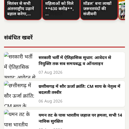
सितंबर से सभी
महिलाओं को मिले
मॉडल' बना लाखों
में 
अंतरराष्ट्रीय उड़ानें
**630 करोड़**,
जरूरतमंदों की
का न
बहाल करेगा,…
…
संजीवनी
बनी
संबंधित खबरें
सरकारी भर्ती में ऐतिहासिक सुधार: आवेदन से
नियुक्ति तक सब समयबद्ध व ऑनलाइन
07 Aug 2026
छत्तीसगढ़ में सौर ऊर्जा क्रांति: CM साय के नेतृत्व में
बदलती तस्वीर
06 Aug 2026
यमन तट के पास भारतीय जहाज पर हमला, सभी 14
नाविक सुरक्षित