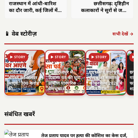
राजस्थान में आंधी-बारिश
छत्तीसगढ़: दृष्टिहीन
का दौर जारी, कई जिलों में
कलाकारों ने सुरों से जगाई
तापमान में गिरावट
उम्मीद, बनाया प्रेरणादायक
बैंड
📱 वेब स्टोरीज़
सभी देखें →
▶ STORY
▶ STORY
▶ STORY
▶ 
अमित शाह 16
आलीराजपुर में
एएसआई ज्ञानेश्वरी
छत्त
अगस्त को अलवर
दिवासा पर्व की धूम:
यादव का सम्मान:
गांवो
आएंगे: 700 करोड़
ग्रामीण पारंपरिक
कॉमनवेल्थ 2026 में
फहरा
की…
वेशभूषा में…
रजत पदक…
शहीद
संबंधित खबरें
तेज प्रताप यादव पर हत्या की कोशिश का केस दर्ज,