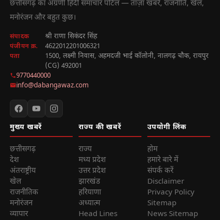
छत्तीसगढ़ का अग्रणी हिंदी समाचार पोर्टल — ताज़ा खबरें, राजनीति, खेल,
मनोरंजन और बहुत कुछ।
श्री राणा सिकंदर सिंह
संपादक
4622012201006321
पंजीयन क्र.
1500, लक्ष्मी निवास, अहमदजी भाई कॉलोनी, नालगढ़ चौक, रायपुर
पता
(CG) 492001
9770440000
info@dabangawaz.com
मुख्य खबरें
राज्य की खबरें
उपयोगी लिंक
छत्तीसगढ़
राज्य
होम
देश
मध्य प्रदेश
हमारे बारे में
अंतराष्ट्रीय
उत्तर प्रदेश
संपर्क करें
खेल
झारखंड
Disclaimer
राजनीतिक
हरियाणा
Privacy Policy
मनोरंजन
अध्यात्म
Sitemap
व्यापार
Head Lines
News Sitemap