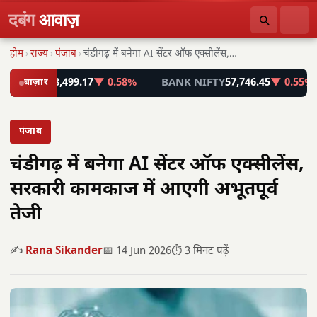
दबंग
आवाज़
होम
›
राज्य
›
पंजाब
›
चंडीगढ़ में बनेगा AI सेंटर ऑफ एक्सीलेंस, सरकारी…
ENSEX
बाज़ार
78,499.17
▼ 0.58%
BANK NIFTY
57,746.45
▼ 0.55%
पंजाब
चंडीगढ़ में बनेगा AI सेंटर ऑफ एक्सीलेंस,
सरकारी कामकाज में आएगी अभूतपूर्व
तेजी
✍️
Rana Sikander
📅 14 Jun 2026
⏱️ 3 मिनट पढ़ें