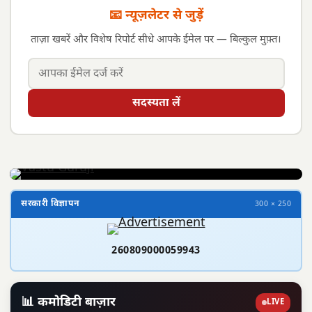
📧 न्यूज़लेटर से जुड़ें
ताज़ा खबरें और विशेष रिपोर्ट सीधे आपके ईमेल पर — बिल्कुल मुफ़्त।
सदस्यता लें
सरकारी विज्ञापन
300 × 250
260809000059943
📊 कमोडिटी बाज़ार
LIVE