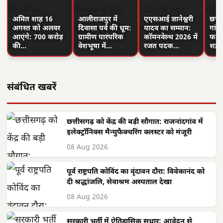
अमित शाह 16
आलीराजपुर में
एएसआई ज्ञानेश्वरी
छत्त
अगस्त को अलवर
दिवासा पर्व की धूम:
यादव का सम्मान:
गांवो
आएंगे: 700 करोड़
ग्रामीण पारंपरिक
कॉमनवेल्थ 2026 में
फहरा
की…
वेशभूषा में…
रजत पदक…
शहीद
संबंधित खबरें
छत्तीसगढ़ को केंद्र की बड़ी सौगात: राजनांदगांव में
इलेक्ट्रॉनिक्स मैन्युफैक्चरिंग क्लस्टर को मंजूरी
08 Aug 2026
पूर्व राष्ट्रपति कोविंद का वृंदावन दौरा: विवेकानंद को
दी श्रद्धांजलि, सेवाश्रम अस्पताल देखा
08 Aug 2026
सरकारी भर्ती में ऐतिहासिक सुधार: आवेदन से