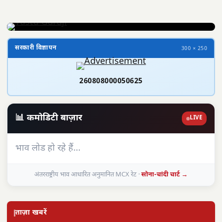
सरकारी विज्ञापन
300 × 250
260808000050625
📊 कमोडिटी बाज़ार
LIVE
भाव लोड हो रहे हैं…
अंतरराष्ट्रीय भाव आधारित अनुमानित MCX रेट ·
सोना-चांदी चार्ट →
ताज़ा खबरें