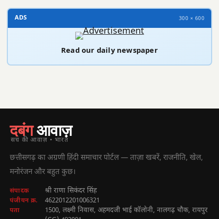
ADS
300 × 600
Read our daily newspaper
दबंग
आवाज़
सच की आवाज़ • भारत
छत्तीसगढ़ का अग्रणी हिंदी समाचार पोर्टल — ताज़ा खबरें, राजनीति, खेल,
मनोरंजन और बहुत कुछ।
श्री राणा सिकंदर सिंह
संपादक
4622012201006321
पंजीयन क्र.
1500, लक्ष्मी निवास, अहमदजी भाई कॉलोनी, नालगढ़ चौक, रायपुर
पता