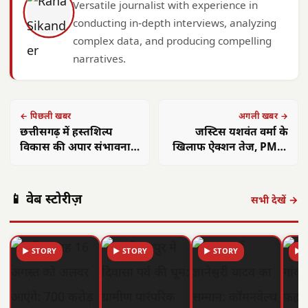
Versatile journalist with experience in
conducting in-depth interviews, analyzing
complex data, and producing compelling
narratives.
← पिछली खबर
अगली खबर →
छत्तीसगढ़ में हस्तशिल्प
जस्टिस यशवंत वर्मा के
विकास की अपार संभावना –
खिलाफ ऐक्शन तेज, PM से
मुख्यमंत्री विष्णु देव साय
मिले अमित शाह; अब विपक्ष
से मंथन
📱 वेब स्टोरीज़
सभी देखें →
▶ STORY
▶ STORY
▶ STORY
▶ 