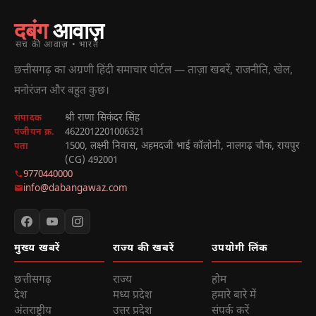
दबंग
आवाज़
सच की आवाज़ • भारत
छत्तीसगढ़ का अग्रणी हिंदी समाचार पोर्टल — ताज़ा खबरें, राजनीति, खेल,
मनोरंजन और बहुत कुछ।
श्री राणा सिकंदर सिंह
संपादक
4622012201006321
पंजीयन क्र.
1500, लक्ष्मी निवास, अहमदजी भाई कॉलोनी, नालगढ़ चौक, रायपुर
पता
(CG) 492001
9770440000
info@dabangawaz.com
मुख्य खबरें
राज्य की खबरें
उपयोगी लिंक
छत्तीसगढ़
राज्य
होम
देश
मध्य प्रदेश
हमारे बारे में
अंतराष्ट्रीय
उत्तर प्रदेश
संपर्क करें