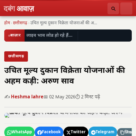
दबंग
आवाज़
होम
›
छत्तीसगढ़
›
उचित मूल्य दुकान विक्रेता योजनाओं की अहम कड़ी:…
बाज़ार
लाइव भाव लोड हो रहे हैं…
छत्तीसगढ़
उचित मूल्य दुकान विक्रेता योजनाओं की
अहम कड़ी: अरुण साव
✍️
Heshma lahre
📅 02 May 2026
⏱️ 2 मिनट पढ़ें
WhatsApp
Facebook
Twitter
Telegram
लिंक कॉ