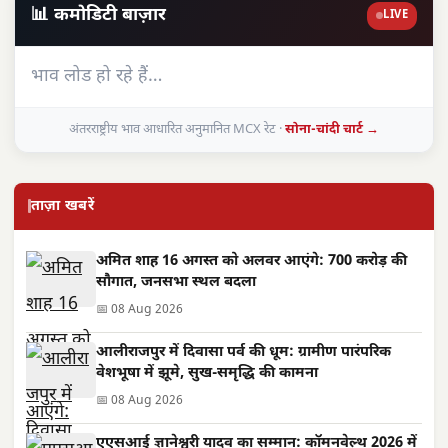
📊 कमोडिटी बाज़ार
LIVE
भाव लोड हो रहे हैं…
अंतरराष्ट्रीय भाव आधारित अनुमानित MCX रेट ·
सोना-चांदी चार्ट →
ताज़ा खबरें
अमित शाह 16 अगस्त को अलवर आएंगे: 700 करोड़ की
सौगात, जनसभा स्थल बदला
📅 08 Aug 2026
आलीराजपुर में दिवासा पर्व की धूम: ग्रामीण पारंपरिक
वेशभूषा में झूमे, सुख-समृद्धि की कामना
📅 08 Aug 2026
एएसआई ज्ञानेश्वरी यादव का सम्मान: कॉमनवेल्थ 2026 में