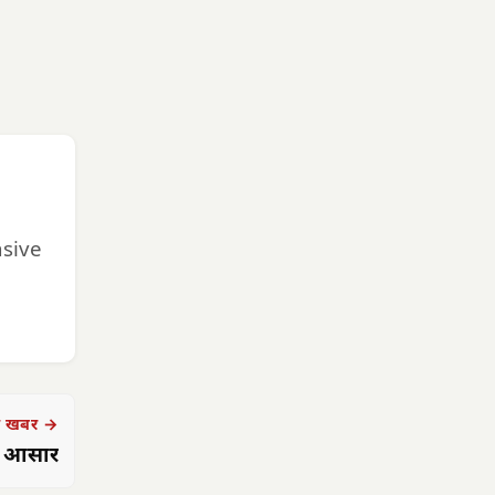
nsive
 खबर →
के आसार