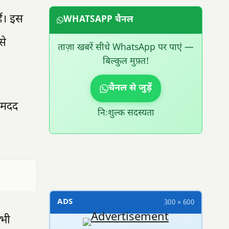
ैं। इस
WHATSAPP चैनल
से
ताज़ा खबरें सीधे WhatsApp पर पाएं —
बिल्कुल मुफ़्त!
चैनल से जुड़ें
ं मदद
निःशुल्क सदस्यता
300 × 100
ADS
300 × 600
 भी