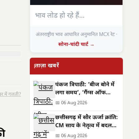
भाव लोड हो रहे हैं…
अंतरराष्ट्रीय भाव आधारित अनुमानित MCX रेट ·
सोना-चांदी चार्ट →
ताज़ा खबरें
पंकज त्रिपाठी: ‘बीज बोने में
लगा समय’, ‘गैंग्स ऑफ
र में गलती?
वासेपुर’ से पहले का सफर
📅 06 Aug 2026
छत्तीसगढ़ में सौर ऊर्जा क्रांति:
CM साय के नेतृत्व में बदलती
की
तस्वीर
📅 06 Aug 2026