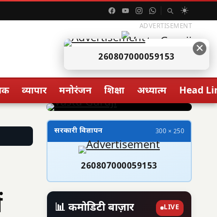
☀️
ADVERTISEMENT
✕
260807000059153
िक
व्यापार
मनोरंजन
शिक्षा
अध्यात्म
Head Li
सरकारी विज्ञापन
300 × 250
260807000059153
ं
📊 कमोडिटी बाज़ार
LIVE