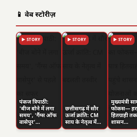
📱 वेब स्टोरीज़
▶ STORY
▶ STORY
▶ STORY
पंकज त्रिपाठी:
मुख्यमंत्री स
'बीज बोने में लगा
छत्तीसगढ़ में सौर
फोकस— हर प
समय', 'गैंग्स ऑफ
ऊर्जा क्रांति: CM
हितग्राही तक 
वासेपुर'…
साय के नेतृत्व में…
शासन…