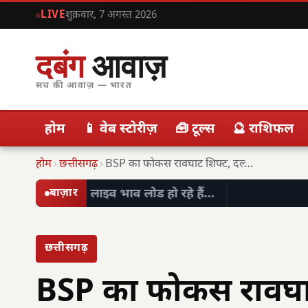
LIVE
शुक्रवार, 7 अगस्त 2026
दबंग
आवाज़
सच की आवाज़ — भारत
होम
📱 वेब स्टोरीज़
🧰 टूल्स
🔮 राशिफल
होम
›
छत्तीसगढ़
›
BSP का फोकस रावघाट शिफ्ट, दल्ली राजहरा में…
लाइव भाव लोड हो रहे हैं…
बाज़ार
छत्तीसगढ़
BSP का फोकस रावघाट 