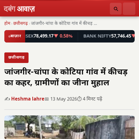
दबंग
आवाज़
होम
›
छत्तीसगढ़
›
जांजगीर-चांपा के कोटिया गांव में कीचड़ का कहर,…
SENSEX
बाज़ार
78,499.17
▼ 0.58%
BANK NIFTY
57,746.45
▼ 0.55%
छत्तीसगढ़
जांजगीर-चांपा के कोटिया गांव में कीचड़
का कहर, ग्रामीणों का जीना मुहाल
✍️
Heshma lahre
📅 13 May 2026
⏱️ 4 मिनट पढ़ें