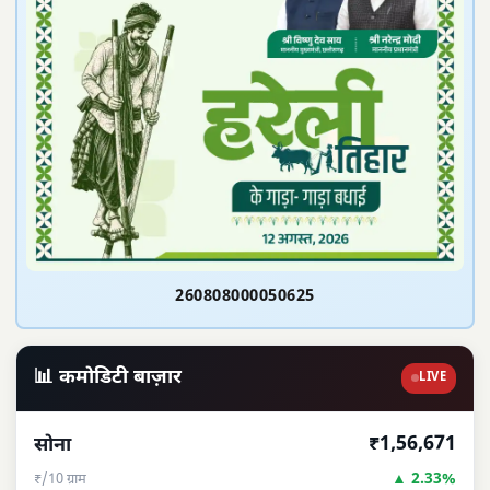
260808000050625
📊 कमोडिटी बाज़ार
LIVE
₹1,56,671
सोना
▲ 2.33%
₹/10 ग्राम