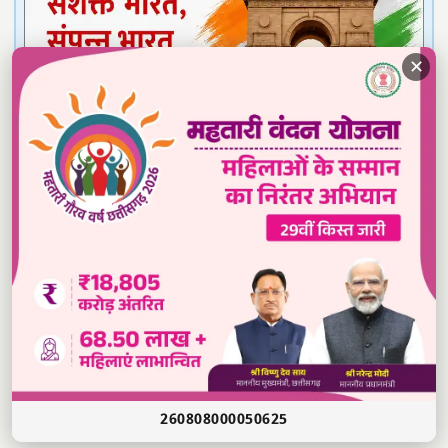
✕
Read our daily newspaper
260808000050625