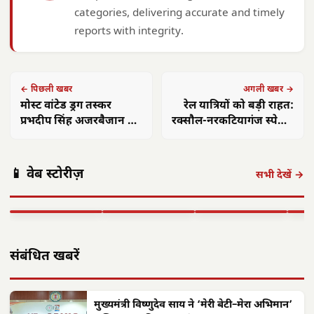
categories, delivering accurate and timely
reports with integrity.
← पिछली खबर
अगली खबर →
मोस्ट वांटेड ड्रग तस्कर
रेल यात्रियों को बड़ी राहत:
प्रभदीप सिंह अजरबैजान से
रक्सौल-नरकटियागंज स्पेशल
भारत प्रत्यर्पित: CBI
ट्रेन 16 मई से
छत्त
ढाई साल में श्रमिक
एयर इंडिया 1
वंदन
📱 वेब स्टोरीज़
कल्याण को नई
कोसा की चमक अब
सितंबर से सभी
महिल
सभी देखें →
दिशा, छत्तीसगढ़
वैश्विक बाजार तक,
अंतरराष्ट्रीय उड़ानें
**6
ने…
CM साय ने…
बहाल करेगा,…
…
▶ STORY
▶ STORY
▶ STORY
▶ 
संबंधित खबरें
मुख्यमंत्री विष्णुदेव साय ने ‘मेरी बेटी–मेरा अभिमान’