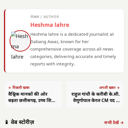
लेखक / AUTHOR
Heshma lahre
Heshma lahre is a dedicated journalist at
Dabang Awaz, known for her
comprehensive coverage across all news
categories, delivering accurate and timely
reports with integrity.
← पिछली खबर
अगली खबर →
वैश्विक मानकों की ओर
राहुल गांधी के करीबी के.सी.
बढ़ता छत्तीसगढ़, उच्च शिक्षा
वेणुगोपाल केरल CM पद के
में नई क्रांति का आगाज
प्रबल दावेदार
पंकज त्रिपाठी:
मुख्यमंत्री साय का
मुख्य
📱 वेब स्टोरीज़
'बीज बोने में लगा
छत्तीसगढ़ में सौर
फोकस— हर पात्र
साय क
सभी देखें →
समय', 'गैंग्स ऑफ
ऊर्जा क्रांति: CM
हितग्राही तक पहुंचे
सरगु