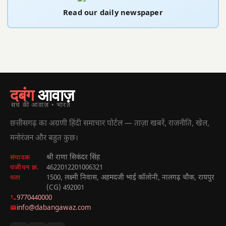
Read our daily newspaper
दबंग
आवाज़
सच की आवाज़ • भारत
छत्तीसगढ़ का अग्रणी हिंदी समाचार पोर्टल — ताज़ा खबरें, राजनीति, खेल,
मनोरंजन और बहुत कुछ।
श्री राणा सिकंदर सिंह
संपादक
4622012201006321
पंजीयन क्र.
1500, लक्ष्मी निवास, अहमदजी भाई कॉलोनी, नालगढ़ चौक, रायपुर
पता
(CG) 492001
9770440000
info@dabangawaz.com