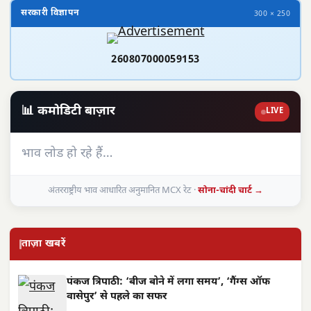
सरकारी विज्ञापन
300 × 250
260807000059153
📊 कमोडिटी बाज़ार
LIVE
भाव लोड हो रहे हैं…
अंतरराष्ट्रीय भाव आधारित अनुमानित MCX रेट ·
सोना-चांदी चार्ट →
ताज़ा खबरें
पंकज त्रिपाठी: ‘बीज बोने में लगा समय’, ‘गैंग्स ऑफ
वासेपुर’ से पहले का सफर