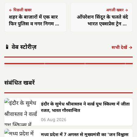
← पिछली खबर
अगली खबर →
शहर के बाजारों में एक बार
ऑपरेशन सिंदूर के चलते वंदे
फिर पुलिस व नगर निगम टीम
भारत एक्सप्रेस ट्रेन की
द्वारा बड़ी कार्रवाई, मची
शुरुआत टल गई थी, अब 6
छत्तीसगढ़: महतारी
छत्तीसगढ़ का
अफरा-तफरी, भागे
जून को हो सकती है शुरु
एयर इंडिया 1
वंदन योजना से
'समाज कल्याण
छत्त
दुकानदार
📱 वेब स्टोरीज़
सितंबर से सभी
महिलाओं को मिले
मॉडल' बना लाखों
में 
सभी देखें →
अंतरराष्ट्रीय उड़ानें
**630 करोड़**,
जरूरतमंदों की
का न
बहाल करेगा,…
…
संजीवनी
बनी
▶ STORY
▶ STORY
▶ STORY
▶ 
संबंधित खबरें
इंदौर के सुमेध श्रीवास्तव ने वर्ल्ड यूथ स्किल्स में जीता
रजत, भारत गौरवान्वित
06 Aug 2026
मध्य प्रदेश में 7 अगस्त से मुख्यमंत्री का ‘जन विश्वास