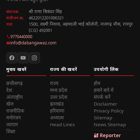
मनोरंजन और बहुत कुछ।
श्री राणा सिकंदर सिंह
संपादक
4622012201006321
पंजीयन क्र.
1500, लक्ष्मी निवास, अहमदजी भाई कॉलोनी, नालगढ़ चौक, रायपुर
पता
(CG) 492001
9770440000
info@dabangawaz.com
मुख्य खबरें
राज्य की खबरें
उपयोगी लिंक
छत्तीसगढ़
राज्य
होम
देश
मध्य प्रदेश
हमारे बारे में
अंतराष्ट्रीय
उत्तर प्रदेश
संपर्क करें
खेल
झारखंड
Disclaimer
राजनीतिक
हरियाणा
Privacy Policy
मनोरंजन
अध्यात्म
Sitemap
व्यापार
Head Lines
News Sitemap
शिक्षा
🔐 Reporter