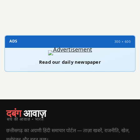
300 × 100
ADS
300 × 600
Read our daily newspaper
दबंग
आवाज़
सच की आवाज़ • भारत
छत्तीसगढ़ का अग्रणी हिंदी समाचार पोर्टल — ताज़ा खबरें, राजनीति, खेल,