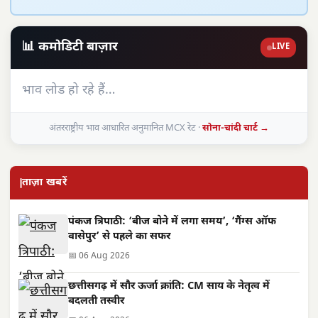
📊 कमोडिटी बाज़ार
LIVE
भाव लोड हो रहे हैं…
अंतरराष्ट्रीय भाव आधारित अनुमानित MCX रेट ·
सोना-चांदी चार्ट →
ताज़ा खबरें
पंकज त्रिपाठी: ‘बीज बोने में लगा समय’, ‘गैंग्स ऑफ
वासेपुर’ से पहले का सफर
📅 06 Aug 2026
छत्तीसगढ़ में सौर ऊर्जा क्रांति: CM साय के नेतृत्व में
बदलती तस्वीर