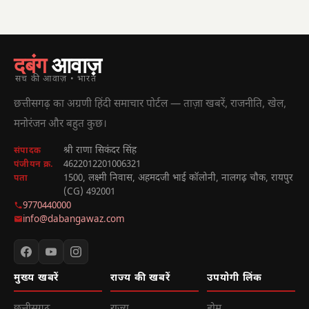
दबंग
आवाज़
सच की आवाज़ • भारत
छत्तीसगढ़ का अग्रणी हिंदी समाचार पोर्टल — ताज़ा खबरें, राजनीति, खेल,
मनोरंजन और बहुत कुछ।
श्री राणा सिकंदर सिंह
संपादक
4622012201006321
पंजीयन क्र.
1500, लक्ष्मी निवास, अहमदजी भाई कॉलोनी, नालगढ़ चौक, रायपुर
पता
(CG) 492001
9770440000
info@dabangawaz.com
मुख्य खबरें
राज्य की खबरें
उपयोगी लिंक