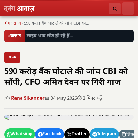
दबंग
आवाज़
होम
›
राज्य
›
590 करोड़ बैंक घोटाले की जांच CBI को…
बाज़ार
लाइव भाव लोड हो रहे हैं…
राज्य
590 करोड़ बैंक घोटाले की जांच CBI को
सौंपी, CFO अमित देवन पर गिरी गाज
✍️
Rana Sikander
📅 04 May 2026
⏱️ 2 मिनट पढ़ें
WhatsApp
Facebook
Twitter
Telegram
लिंक कॉ