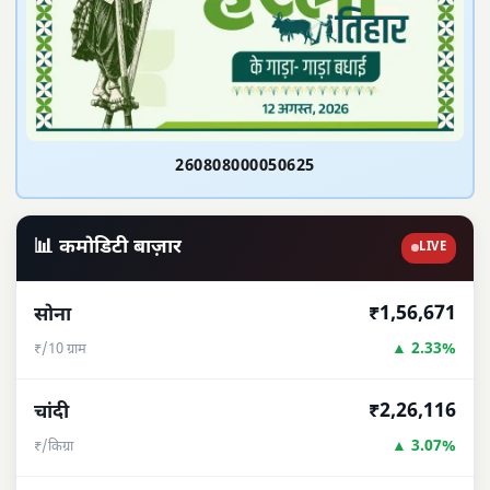
260808000050625
📊 कमोडिटी बाज़ार
LIVE
₹1,56,671
सोना
▲ 2.33%
₹/10 ग्राम
₹2,26,116
चांदी
▲ 3.07%
₹/किग्रा