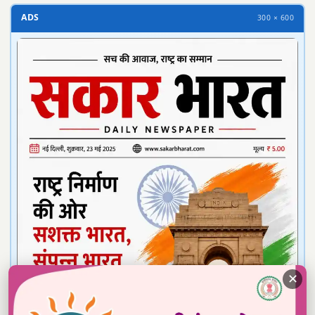
ADS
300 × 600
✕