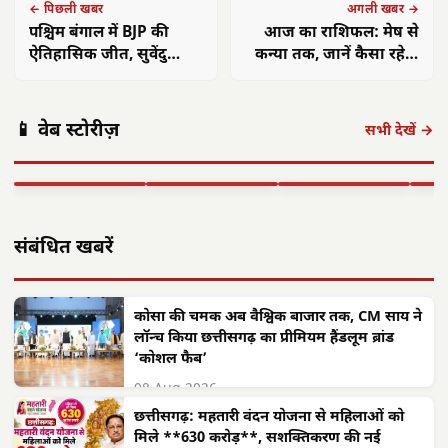
← पिछली खबर
अगली खबर →
पश्चिम बंगाल में BJP की
आज का राशिफल: मेष से
ऐतिहासिक जीत, सुवेंदु
कन्या तक, जानें कैसा रहेगा
अधिकारी CM पद के प्रबल
आपका दिन
दावेदार
अमित शाह 16
आलीराजपुर में
एएसआई ज्ञानेश्वरी
छत्त
📱 वेब स्टोरीज़
अगस्त को अलवर
दिवासा पर्व की धूम:
यादव का सम्मान:
गांवो
सभी देखें →
आएंगे: 700 करोड़
ग्रामीण पारंपरिक
कॉमनवेल्थ 2026 में
फहरा
की…
वेशभूषा में…
रजत पदक…
शहीद
▶ STORY
▶ STORY
▶ STORY
▶ 
संबंधित खबरें
कोसा की चमक अब वैश्विक बाजार तक, CM साय ने
लॉन्च किया छत्तीसगढ़ का प्रीमियम हैंडलूम ब्रांड
‘कोशल फैब’
08 Aug 2026
छत्तीसगढ़: महतारी वंदन योजना से महिलाओं को
मिले **630 करोड़**, सशक्तिकरण की नई