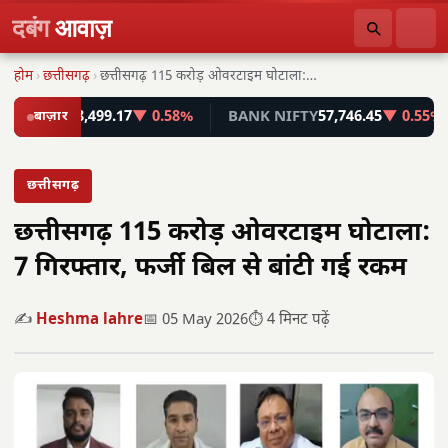
दबंग
आवाज़
होम
›
छत्तीसगढ़
›
छत्तीसगढ़ 115 करोड़ ओवरटाइम घोटाला: 7 गिरफ्तार, फर्जी…
SEX
78,499.17
बाज़ार
▼ 0.58%
BANK NIFTY
57,746.45
▼ 0.55%
I
छत्तीसगढ़
छत्तीसगढ़ 115 करोड़ ओवरटाइम घोटाला:
7 गिरफ्तार, फर्जी बिल से बांटी गई रकम
✍️
Heshma lahre
📅 05 May 2026
⏱️ 4 मिनट पढ़ें