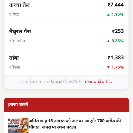
₹7,444
कच्चा तेल
▲ 1.15%
₹/बैरल
₹253
नैचुरल गैस
▲ 0.83%
₹/mmBtu
₹1,383
तांबा
▼ 1.76%
₹/किग्रा
अंतरराष्ट्रीय भाव आधारित अनुमानित MCX रेट ·
सोना-चांदी चार्ट →
ताज़ा खबरें
अमित शाह 16 अगस्त को अलवर आएंगे: 700 करोड़ की
सौगात, जनसभा स्थल बदला