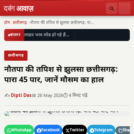
दबंग
आवाज़
होम
›
छत्तीसगढ़
›
नौतपा की तपिश से झुलसा छत्तीसगढ़: पारा 45…
बाज़ार
लाइव भाव लोड हो रहे हैं…
छत्तीसगढ़
नौतपा की तपिश से झुलसा छत्तीसगढ़:
पारा 45 पार, जानें मौसम का हाल
✍️
Dipti Das
📅 26 May 2026
⏱️ 4 मिनट पढ़ें
WhatsApp
Facebook
Twitter
Telegram
लिंक कॉ