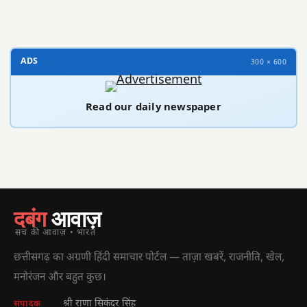
ADS
300 × 600
Read our daily newspaper
दबंग
आवाज़
सच की आवाज़ • भारत
छत्तीसगढ़ का अग्रणी हिंदी समाचार पोर्टल — ताज़ा खबरें, राजनीति, खेल,
मनोरंजन और बहुत कुछ।
श्री राणा सिकंदर सिंह
संपादक