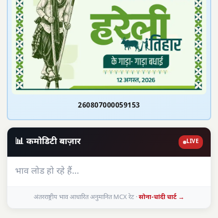
260807000059153
📊 कमोडिटी बाज़ार
LIVE
भाव लोड हो रहे हैं…
अंतरराष्ट्रीय भाव आधारित अनुमानित MCX रेट ·
सोना-चांदी चार्ट →