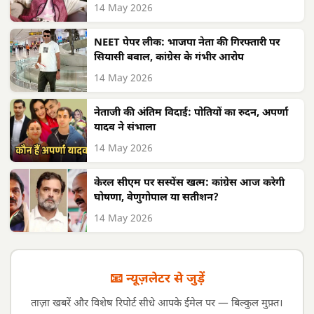
14 May 2026
NEET पेपर लीक: भाजपा नेता की गिरफ्तारी पर
सियासी बवाल, कांग्रेस के गंभीर आरोप
14 May 2026
नेताजी की अंतिम विदाई: पोतियों का रुदन, अपर्णा
यादव ने संभाला
14 May 2026
केरल सीएम पर सस्पेंस खत्म: कांग्रेस आज करेगी
घोषणा, वेणुगोपाल या सतीशन?
14 May 2026
📧 न्यूज़लेटर से जुड़ें
ताज़ा खबरें और विशेष रिपोर्ट सीधे आपके ईमेल पर — बिल्कुल मुफ़्त।