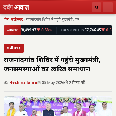
दबंग
आवाज़
होम
›
छत्तीसगढ़
›
राजनांदगांव शिविर में पहुंचे मुख्यमंत्री, जनसमस्याओं का त्वरित…
ENSEX
बाज़ार
78,499.17
▼ 0.58%
BANK NIFTY
57,746.45
▼ 0.55%
छत्तीसगढ़
राजनांदगांव शिविर में पहुंचे मुख्यमंत्री,
जनसमस्याओं का त्वरित समाधान
✍️
Heshma lahre
📅 05 May 2026
⏱️ 2 मिनट पढ़ें