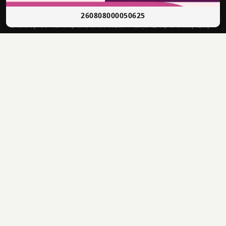
सच की आवाज़ • भारत
260808000050625
छत्तीसगढ़ का अग्रणी हिंदी समाचार पोर्टल — ताज़ा खबरें, राजनीति, खेल,
मनोरंजन और बहुत कुछ।
श्री राणा सिकंदर सिंह
संपादक
4622012201006321
पंजीयन क्र.
📣 WhatsApp चैनल से जुड़ें — ताज़ा खबरें पाएं
✕
1500, लक्ष्मी निवास, अहमदजी भाई कॉलोनी, नालगढ़ चौक, रायपुर
पता
(CG) 492001
9770440000
info@dabangawaz.com
मुख्य खबरें
राज्य की खबरें
उपयोगी लिंक
छत्तीसगढ़
राज्य
होम
देश
मध्य प्रदेश
हमारे बारे में
अंतराष्ट्रीय
उत्तर प्रदेश
संपर्क करें
खेल
झारखंड
Disclaimer
राजनीतिक
हरियाणा
Privacy Policy