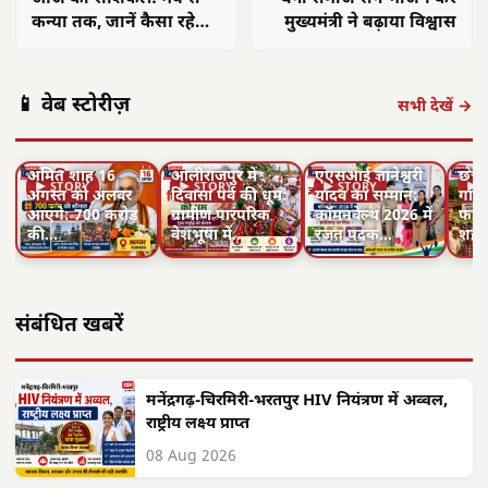
कन्या तक, जानें कैसा रहेगा
मुख्यमंत्री ने बढ़ाया विश्वास
आपका दिन
📱 वेब स्टोरीज़
सभी देखें →
अमित शाह 16
आलीराजपुर में
एएसआई ज्ञानेश्वरी
छत्त
▶ STORY
▶ STORY
▶ STORY
▶ 
अगस्त को अलवर
दिवासा पर्व की धूम:
यादव का सम्मान:
गांवो
आएंगे: 700 करोड़
ग्रामीण पारंपरिक
कॉमनवेल्थ 2026 में
फहरा
की…
वेशभूषा में…
रजत पदक…
शहीद
संबंधित खबरें
मनेंद्रगढ़-चिरमिरी-भरतपुर HIV नियंत्रण में अव्वल,
राष्ट्रीय लक्ष्य प्राप्त
08 Aug 2026