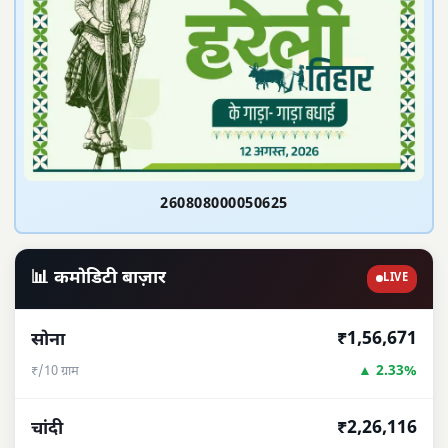
260808000050625
📊 कमोडिटी बाज़ार
LIVE
₹1,56,671
सोना
▲ 2.33%
₹/10 ग्राम
₹2,26,116
चांदी