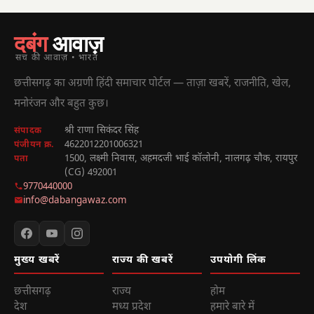
दबंग
आवाज़
सच की आवाज़ • भारत
छत्तीसगढ़ का अग्रणी हिंदी समाचार पोर्टल — ताज़ा खबरें, राजनीति, खेल,
मनोरंजन और बहुत कुछ।
श्री राणा सिकंदर सिंह
संपादक
4622012201006321
पंजीयन क्र.
1500, लक्ष्मी निवास, अहमदजी भाई कॉलोनी, नालगढ़ चौक, रायपुर
पता
(CG) 492001
9770440000
info@dabangawaz.com
मुख्य खबरें
राज्य की खबरें
उपयोगी लिंक
छत्तीसगढ़
राज्य
होम
देश
मध्य प्रदेश
हमारे बारे में