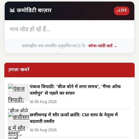
📊 कमोडिटी बाज़ार
LIVE
भाव लोड हो रहे हैं…
अंतरराष्ट्रीय भाव आधारित अनुमानित MCX रेट ·
सोना-चांदी चार्ट →
ताज़ा खबरें
पंकज त्रिपाठी: ‘बीज बोने में लगा समय’, ‘गैंग्स ऑफ
वासेपुर’ से पहले का सफर
📅 06 Aug 2026
छत्तीसगढ़ में सौर ऊर्जा क्रांति: CM साय के नेतृत्व में
बदलती तस्वीर
📅 06 Aug 2026