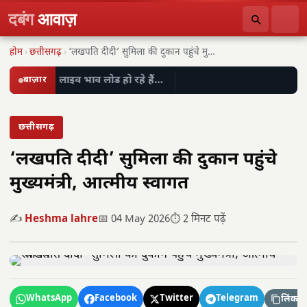
दबंग
आवाज़
होम
›
छत्तीसगढ़
›
‘लखपति दीदी’ सुमिला की दुकान पहुंचे मुख्यमंत्री, आत्मीय…
बाज़ार
लाइव भाव लोड हो रहे हैं…
छत्तीसगढ़
‘लखपति दीदी’ सुमिला की दुकान पहुंचे
मुख्यमंत्री, आत्मीय स्वागत
✍️
Heshma lahre
📅 04 May 2026
⏱️ 2 मिनट पढ़ें
WhatsApp
Facebook
Twitter
Telegram
लिंक कॉ