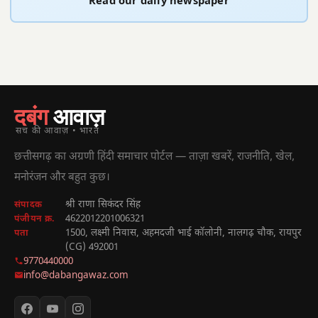
Read our daily newspaper
दबंग
आवाज़
सच की आवाज़ • भारत
छत्तीसगढ़ का अग्रणी हिंदी समाचार पोर्टल — ताज़ा खबरें, राजनीति, खेल,
मनोरंजन और बहुत कुछ।
श्री राणा सिकंदर सिंह
संपादक
4622012201006321
पंजीयन क्र.
1500, लक्ष्मी निवास, अहमदजी भाई कॉलोनी, नालगढ़ चौक, रायपुर
पता
(CG) 492001
9770440000
info@dabangawaz.com