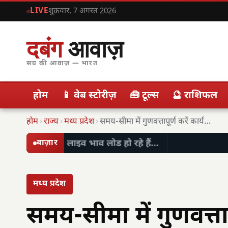
LIVE
शुक्रवार, 7 अगस्त 2026
दबंग
आवाज़
सच की आवाज़ — भारत
होम
📱 वेब स्टोरीज़
🧰 टूल्स
🔮 राशिफल
होम
›
राज्य
›
मध्य प्रदेश
›
समय-सीमा में गुणवत्तापूर्ण करें कार्य, सतत मॉनिटरिंग करें:…
लाइव भाव लोड हो रहे हैं…
बाज़ार
मध्य प्रदेश
समय-सीमा में गुणवत्ताप