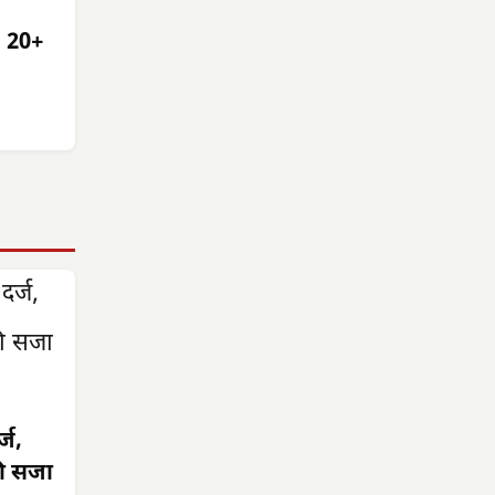
: 20+
्ज,
की सजा