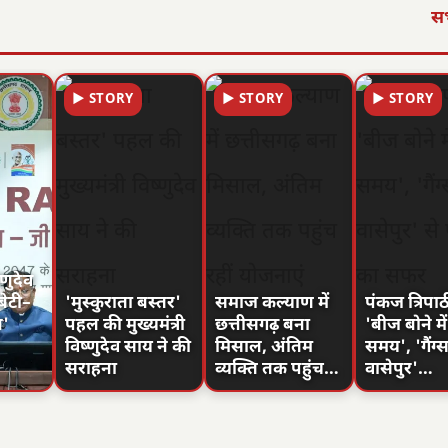
सभ
▶ STORY
▶ STORY
▶ STORY
्णुदेव
बेटी–
'मुस्कुराता बस्तर'
समाज कल्याण में
पंकज त्रिपाठ
न'
पहल की मुख्यमंत्री
छत्तीसगढ़ बना
'बीज बोने मे
विष्णुदेव साय ने की
मिसाल, अंतिम
समय', 'गैं
सराहना
व्यक्ति तक पहुंच…
वासेपुर'…