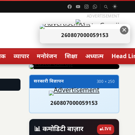
☀️
ADVERTISEMENT
✕
260807000059153
िक
व्यापार
मनोरंजन
शिक्षा
अध्यात्म
Head Li
सरकारी विज्ञापन
300 × 250
260807000059153
📊 कमोडिटी बाज़ार
LIVE