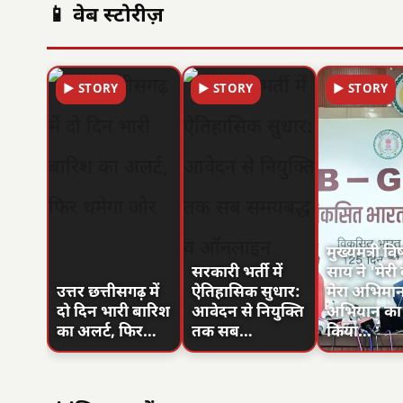
📱 वेब स्टोरीज़
▶ STORY
▶ STORY
▶ STORY
मुख्यमंत्री विष
सरकारी भर्ती में
साय ने 'मेरी 
उत्तर छत्तीसगढ़ में
ऐतिहासिक सुधार:
मेरा अभिमा
दो दिन भारी बारिश
आवेदन से नियुक्ति
अभियान का
का अलर्ट, फिर…
तक सब…
किया…