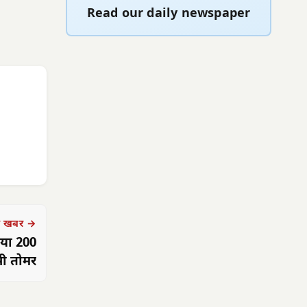
Read our daily newspaper
 खबर →
किया 200
एमवीए क्षमता का पॉवर ट्रांसफार्मर : ऊर्जा मंत्री तोमर