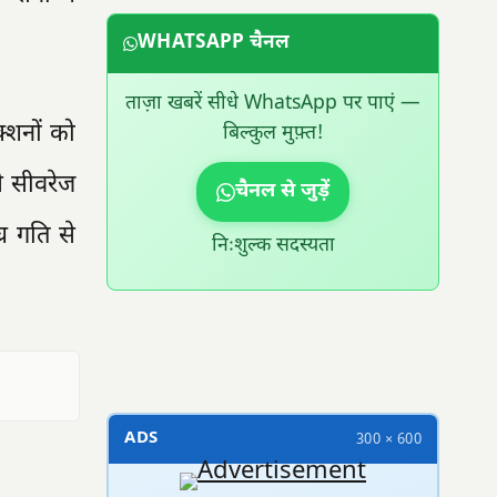
WHATSAPP चैनल
ताज़ा खबरें सीधे WhatsApp पर पाएं —
्शनों को
बिल्कुल मुफ़्त!
से सीवरेज
चैनल से जुड़ें
्र गति से
निःशुल्क सदस्यता
300 × 100
ADS
300 × 600