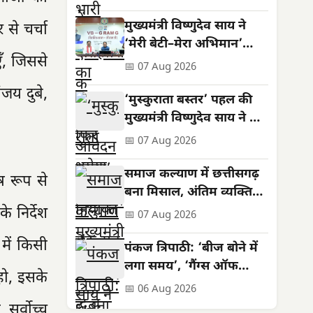
ऑनलाइन
मुख्यमंत्री विष्णुदेव साय ने
 से चर्चा
‘मेरी बेटी–मेरा अभिमान’
ँ, जिससे
अभियान का किया शुभारंभ
📅 07 Aug 2026
जय दुबे,
‘मुस्कुराता बस्तर’ पहल की
मुख्यमंत्री विष्णुदेव साय ने की
सराहना
📅 07 Aug 2026
समाज कल्याण में छत्तीसगढ़
ेष रूप से
बना मिसाल, अंतिम व्यक्ति
तक पहुंच रहीं योजनाएं
 निर्देश
📅 07 Aug 2026
में किसी
पंकज त्रिपाठी: ‘बीज बोने में
लगा समय’, ‘गैंग्स ऑफ
हो, इसके
वासेपुर’ से पहले का सफर
📅 06 Aug 2026
सर्वोच्च