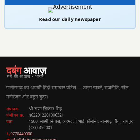
Read our daily newspaper
दबंग
आवाज़
सच की आवाज़ • भारत
छत्तीसगढ़ का अग्रणी हिंदी समाचार पोर्टल — ताज़ा खबरें, राजनीति, खेल,
मनोरंजन और बहुत कुछ।
श्री राणा सिकंदर सिंह
संपादक
4622012201006321
पंजीयन क्र.
1500, लक्ष्मी निवास, अहमदजी भाई कॉलोनी, नालगढ़ चौक, रायपुर
पता
(CG) 492001
9770440000