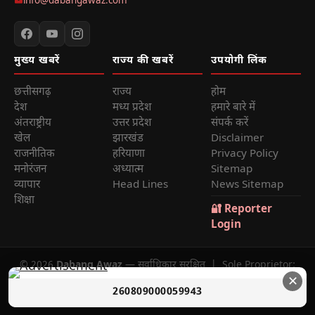
info@dabangawaz.com
मुख्य खबरें
राज्य की खबरें
उपयोगी लिंक
छत्तीसगढ़
राज्य
होम
देश
मध्य प्रदेश
हमारे बारे में
अंतराष्ट्रीय
उत्तर प्रदेश
संपर्क करें
खेल
झारखंड
Disclaimer
राजनीतिक
हरियाणा
Privacy Policy
मनोरंजन
अध्यात्म
Sitemap
व्यापार
Head Lines
News Sitemap
शिक्षा
🔐 Reporter
Login
© 2026
Dabang Awaz
— सर्वाधिकार सुरक्षित | Sole Proprietor:
✕
Rana Sikander Singh | Reg. No. 4622012201006321, Raipur
260809000059943
(C.G.)