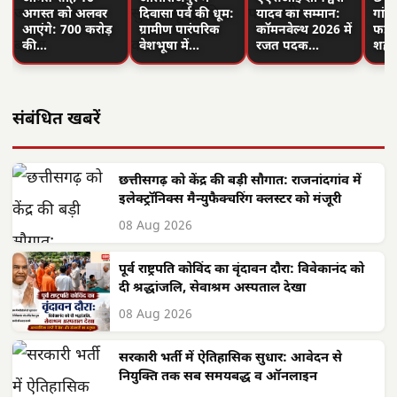
अगस्त को अलवर
दिवासा पर्व की धूम:
यादव का सम्मान:
गांवो
आएंगे: 700 करोड़
ग्रामीण पारंपरिक
कॉमनवेल्थ 2026 में
फहरा
की…
वेशभूषा में…
रजत पदक…
शहीद
संबंधित खबरें
छत्तीसगढ़ को केंद्र की बड़ी सौगात: राजनांदगांव में
इलेक्ट्रॉनिक्स मैन्युफैक्चरिंग क्लस्टर को मंजूरी
08 Aug 2026
पूर्व राष्ट्रपति कोविंद का वृंदावन दौरा: विवेकानंद को
दी श्रद्धांजलि, सेवाश्रम अस्पताल देखा
08 Aug 2026
सरकारी भर्ती में ऐतिहासिक सुधार: आवेदन से
नियुक्ति तक सब समयबद्ध व ऑनलाइन