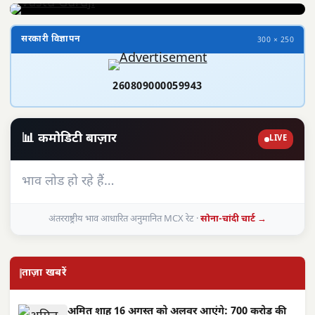
सरकारी विज्ञापन
300 × 250
260809000059943
📊 कमोडिटी बाज़ार
LIVE
भाव लोड हो रहे हैं…
अंतरराष्ट्रीय भाव आधारित अनुमानित MCX रेट ·
सोना-चांदी चार्ट →
ताज़ा खबरें
अमित शाह 16 अगस्त को अलवर आएंगे: 700 करोड़ की