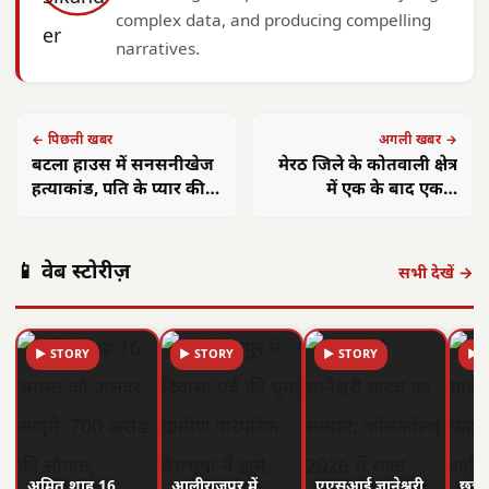
complex data, and producing compelling
narratives.
← पिछली खबर
अगली खबर →
बटला हाउस में सनसनीखेज
मेरठ जिले के कोतवाली क्षेत्र
हत्याकांड, पति के प्यार की
में एक के बाद एक 5
चाहत में पत्नी की बिगड़ी
विस्फोटों से पूरा इलाका दहल
नियत, फिर किया ऐसा काम
उठा, फैली सनसनी
📱 वेब स्टोरीज़
सभी देखें →
▶ STORY
▶ STORY
▶ STORY
▶ 
अमित शाह 16
आलीराजपुर में
एएसआई ज्ञानेश्वरी
छत्त