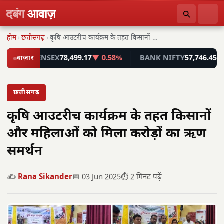
दबंग
आवाज़
होम
›
छत्तीसगढ़
›
कृषि आउटरीच कार्यक्रम के तहत किसानों और महिलाओं…
%
बाज़ार
SENSEX
78,499.17
▼ 0.58%
BANK NIFTY
57,746.45
▼ 0.
छत्तीसगढ़
कृषि आउटरीच कार्यक्रम के तहत किसानों
और महिलाओं को मिला करोड़ों का ऋण
समर्थन
✍️
Rana Sikander
📅 03 Jun 2025
⏱️ 2 मिनट पढ़ें