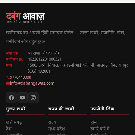
दबंग
आवाज़
सच की आवाज़ • भारत
छत्तीसगढ़ का अग्रणी हिंदी समाचार पोर्टल — ताज़ा खबरें, राजनीति, खेल,
मनोरंजन और बहुत कुछ।
श्री राणा सिकंदर सिंह
संपादक
4622012201006321
पंजीयन क्र.
1500, लक्ष्मी निवास, अहमदजी भाई कॉलोनी, नालगढ़ चौक, रायपुर
पता
(CG) 492001
9770440000
info@dabangawaz.com
मुख्य खबरें
राज्य की खबरें
उपयोगी लिंक
छत्तीसगढ़
राज्य
होम
देश
मध्य प्रदेश
हमारे बारे में