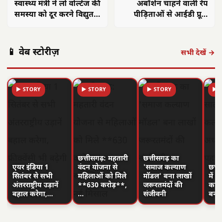
स्वास्थ्य मंत्री ने लो वोल्टेज की
अबॉर्शन चाहने वाली रेप
समस्या को दूर करने विद्युत
पीड़िताओं से आईडी प्रूफ
विभाग को दिये निर्देश
मांगने पर जोर न दें
अस्पताल: दिल्ली हाईकोर्ट
📱 वेब स्टोरीज़
सभी देखें →
▶ STORY
▶ STORY
▶ STORY
▶ 
छत्तीसगढ़: महतारी
छत्तीसगढ़ का
एयर इंडिया 1
वंदन योजना से
'समाज कल्याण
छत्त
सितंबर से सभी
महिलाओं को मिले
मॉडल' बना लाखों
में 
अंतरराष्ट्रीय उड़ानें
**630 करोड़**,
जरूरतमंदों की
का न
बहाल करेगा,…
…
संजीवनी
बनी