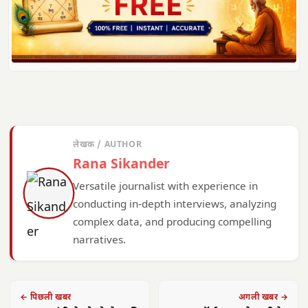
लेखक / AUTHOR
Rana Sikander
Versatile journalist with experience in
conducting in-depth interviews, analyzing
complex data, and producing compelling
narratives.
← पिछली खबर
अगली खबर →