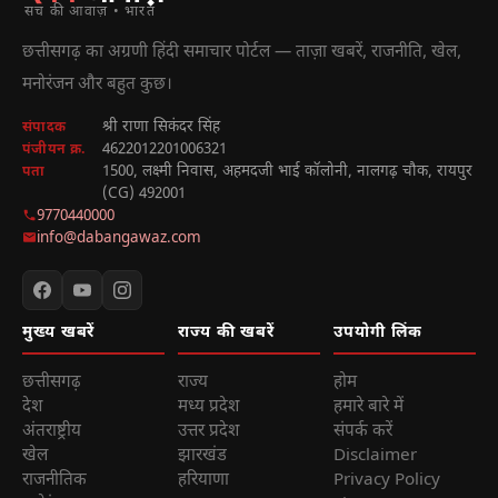
सच की आवाज़ • भारत
छत्तीसगढ़ का अग्रणी हिंदी समाचार पोर्टल — ताज़ा खबरें, राजनीति, खेल,
मनोरंजन और बहुत कुछ।
श्री राणा सिकंदर सिंह
संपादक
4622012201006321
पंजीयन क्र.
1500, लक्ष्मी निवास, अहमदजी भाई कॉलोनी, नालगढ़ चौक, रायपुर
पता
(CG) 492001
9770440000
info@dabangawaz.com
मुख्य खबरें
राज्य की खबरें
उपयोगी लिंक
छत्तीसगढ़
राज्य
होम
देश
मध्य प्रदेश
हमारे बारे में
अंतराष्ट्रीय
उत्तर प्रदेश
संपर्क करें
खेल
झारखंड
Disclaimer
राजनीतिक
हरियाणा
Privacy Policy