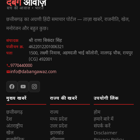
दबंग
आवाज़
सच की आवाज़ • भारत
छत्तीसगढ़ का अग्रणी हिंदी समाचार पोर्टल — ताज़ा खबरें, राजनीति, खेल,
मनोरंजन और बहुत कुछ।
श्री राणा सिकंदर सिंह
संपादक
4622012201006321
पंजीयन क्र.
1500, लक्ष्मी निवास, अहमदजी भाई कॉलोनी, नालगढ़ चौक, रायपुर
पता
(CG) 492001
9770440000
info@dabangawaz.com
मुख्य खबरें
राज्य की खबरें
उपयोगी लिंक
छत्तीसगढ़
राज्य
होम
देश
मध्य प्रदेश
हमारे बारे में
अंतराष्ट्रीय
उत्तर प्रदेश
संपर्क करें
खेल
झारखंड
Disclaimer
राजनीतिक
हरियाणा
Privacy Policy