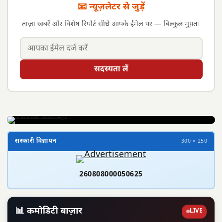
📧 न्यूज़लेटर से जुड़ें
ताज़ा खबरें और विशेष रिपोर्ट सीधे आपके ईमेल पर — बिल्कुल मुफ़्त।
सदस्यता लें
सरकारी विज्ञापन
300 × 250
260808000050625
📊 कमोडिटी बाज़ार
LIVE