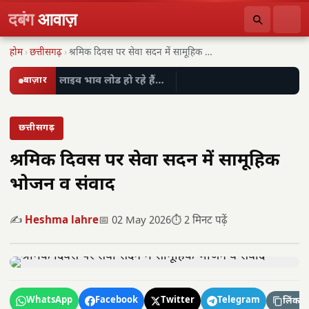
दबंग
आवाज़
होम
›
छत्तीसगढ़
›
श्रमिक दिवस पर सेवा सदन में सामूहिक भोजन…
बाज़ार
लाइव भाव लोड हो रहे हैं…
छत्तीसगढ़
श्रमिक दिवस पर सेवा सदन में सामूहिक
भोजन व संवाद
✍️
Heshma lahre
📅 02 May 2026
⏱️ 2 मिनट पढ़ें
WhatsApp
Facebook
Twitter
Telegram
लिंक कॉ