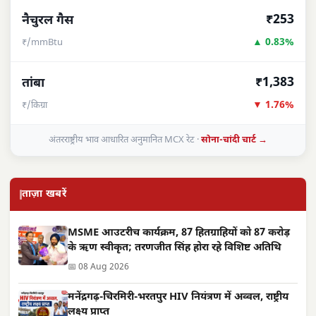
₹253
नैचुरल गैस
▲ 0.83%
₹/mmBtu
₹1,383
तांबा
▼ 1.76%
₹/किग्रा
अंतरराष्ट्रीय भाव आधारित अनुमानित MCX रेट ·
सोना-चांदी चार्ट →
ताज़ा खबरें
MSME आउटरीच कार्यक्रम, 87 हितग्राहियों को 87 करोड़
के ऋण स्वीकृत; तरणजीत सिंह होरा रहे विशिष्ट अतिथि
📅 08 Aug 2026
मनेंद्रगढ़-चिरमिरी-भरतपुर HIV नियंत्रण में अव्वल, राष्ट्रीय
लक्ष्य प्राप्त