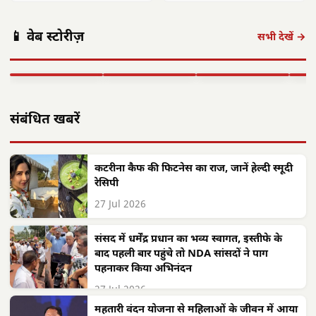
छत्तीसगढ़ को केंद्र
MSME आउटरीच
मनेंद्रगढ़-चिरमिरी-
की बड़ी सौगात:
पूर्व 
📱 वेब स्टोरीज़
कार्यक्रम, 87
भरतपुर HIV
राजनांदगांव में
का व
सभी देखें →
हितग्राहियों को 87
नियंत्रण में अव्वल,
इलेक्ट्रॉनिक्स
विवे
करोड़ के ऋण…
राष्ट्रीय लक्ष्य प्राप्त
मैन्युफैक्चरिंग…
श्रद्
▶ STORY
▶ STORY
▶ STORY
▶ 
संबंधित खबरें
कटरीना कैफ की फिटनेस का राज, जानें हेल्दी स्मूदी
रेसिपी
27 Jul 2026
संसद में धर्मेंद्र प्रधान का भव्य स्वागत, इस्तीफे के
बाद पहली बार पहुंचे तो NDA सांसदों ने पाग
पहनाकर किया अभिनंदन
27 Jul 2026
महतारी वंदन योजना से महिलाओं के जीवन में आया