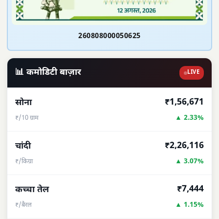
260808000050625
📊 कमोडिटी बाज़ार
LIVE
₹1,56,671
सोना
▲ 2.33%
₹/10 ग्राम
₹2,26,116
चांदी
▲ 3.07%
₹/किग्रा
₹7,444
कच्चा तेल
▲ 1.15%
₹/बैरल