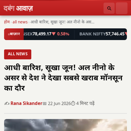
दबंग
आवाज़
होम
›
all news
›
आधी बारिश, सूखा जून! अल नीनो के असर…
SENSEX
बाज़ार
78,499.17
▼ 0.58%
BANK NIFTY
57,746.45
▼ 0.55%
ALL NEWS
आधी बारिश, सूखा जून! अल नीनो के
असर से देश ने देखा सबसे खराब मॉनसून
का दौर
✍️
Rana Sikander
📅 22 Jun 2026
⏱️ 4 मिनट पढ़ें