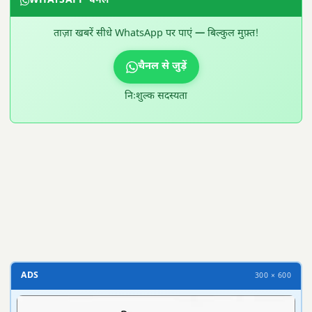
WHATSAPP चैनल
ताज़ा खबरें सीधे WhatsApp पर पाएं — बिल्कुल मुफ़्त!
चैनल से जुड़ें
निःशुल्क सदस्यता
300 × 100
ADS
300 × 600