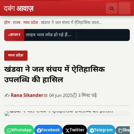
दबंग
आवाज़
होम
›
राज्य
›
मध्य प्रदेश
›
खंडवा ने जल संचय में ऐतिहासिक उपलब्धि की…
बाज़ार
लाइव भाव लोड हो रहे हैं…
मध्य प्रदेश
खंडवा ने जल संचय में ऐतिहासिक
उपलब्धि की हासिल
✍️
Rana Sikander
📅 04 Jun 2025
⏱️ 3 मिनट पढ़ें
WhatsApp
Facebook
Twitter
Telegram
लिंक कॉ