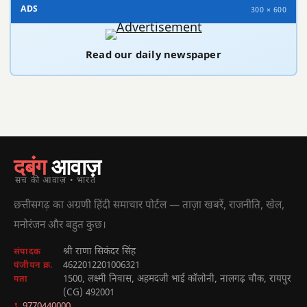
ADS
300 × 600
Read our daily newspaper
दबंग
आवाज़
सच की आवाज़ • भारत
छत्तीसगढ़ का अग्रणी हिंदी समाचार पोर्टल — ताज़ा खबरें, राजनीति, खेल,
मनोरंजन और बहुत कुछ।
श्री राणा सिकंदर सिंह
संपादक
4622012201006321
पंजीयन क्र.
1500, लक्ष्मी निवास, अहमदजी भाई कॉलोनी, नालगढ़ चौक, रायपुर
पता
(CG) 492001