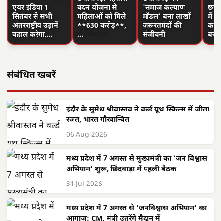
एयर इंडिया 1
वंदन योजना से
'समाज कल्याण
छत्त
सितंबर से सभी
महिलाओं को मिले
मॉडल' बना लाखों
में 
अंतरराष्ट्रीय उड़ानें
**630 करोड़**,
जरूरतमंदों की
का न
बहाल करेगा,…
…
संजीवनी
बनी
संबंधित खबरें
इंदौर के सुमेध श्रीवास्तव ने वर्ल्ड यूथ स्किल्स में जीता
रजत, भारत गौरवान्वित
06 Aug 2026
मध्य प्रदेश में 7 अगस्त से मुख्यमंत्री का ‘जन विश्वास
अभियान’ शुरू, छिंदवाड़ा में पहली बैठक
31 Jul 2026
मध्य प्रदेश में 7 अगस्त से ‘जनविश्वास अभियान’ का
आगाज़: CM, मंत्री उतरेंगे मैदान में