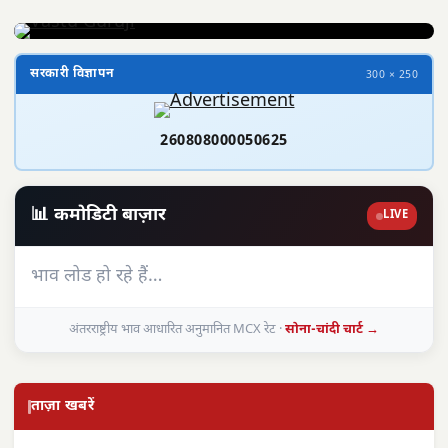
सरकारी विज्ञापन
300 × 250
260808000050625
📊 कमोडिटी बाज़ार
LIVE
भाव लोड हो रहे हैं…
अंतरराष्ट्रीय भाव आधारित अनुमानित MCX रेट ·
सोना-चांदी चार्ट →
ताज़ा खबरें