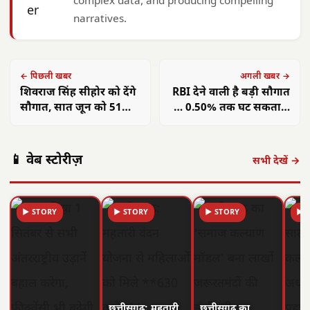
complex data, and producing compelling
narratives.
← पिछली खबर
अगली खबर →
शिवराज सिंह सीहोर को देंगे
RBI देने वाली है बड़ी सौगात
सौगात, सात जून को 51
… 0.50% तक घट सकता है
करोड़ के विकास कार्यों का
रेपो रेट, होम-ऑटो लोन होंगे
करेंगे भूमिपूजन
सस्‍ते!
📱 वेब स्टोरीज़
सभी देखें →
▶ STORY
▶ STORY
▶ STORY
▶ 
छत्तीसगढ़: महतारी
छत्तीसगढ़ का