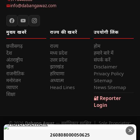
9770440000
info@dabangawaz.com
मुख्य खबरें
राज्य की खबरें
उपयोगी लिंक
छत्तीसगढ़
राज्य
होम
देश
मध्य प्रदेश
हमारे बारे में
अंतराष्ट्रीय
उत्तर प्रदेश
संपर्क करें
खेल
झारखंड
Disclaimer
राजनीतिक
हरियाणा
Privacy Policy
मनोरंजन
अध्यात्म
Sitemap
व्यापार
Head Lines
News Sitemap
शिक्षा
🔐 Reporter
Login
© 2026
Dabang Awaz
— सर्वाधिकार सुरक्षित | Sole Proprietor:
✕
Rana Sikander Singh | Reg. No. 4622012201006321, Raipur
260808000050625
(C.G.)