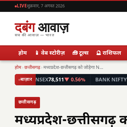
LIVE
शुक्रवार, 7 अगस्त 2026
दबंग
आवाज़
सच की आवाज़ — भारत
होम
📱 वेब स्टोरीज़
🧰 टूल्स
🔮 राशिफल
होम
›
छत्तीसगढ़
›
मध्यप्रदेश-छत्तीसगढ़ को जोड़ेगा NH-30 का फोरलेन, मिलेगी रफ्तार
SENSEX
78,511
▼ 0.56%
BANK NIFTY
57,787.1
बाज़ार
छत्तीसगढ़
मध्यप्रदेश-छत्तीसगढ़