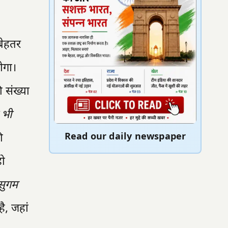
 बेहतर
ोगा।
 संख्या
 भी
ी
Read our daily newspaper
हो
 सुगम
ै, जहां