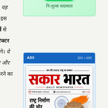
निःशुल्क सदस्यता
।
यह
 इस
300 × 100
व
से
रेक्टर
गे।
ये
ADS
300 × 600
गा और
रने का