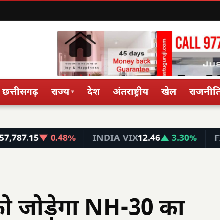
छत्तीसगढ़
राज्य
देश
अंतराष्ट्रीय
खेल
राजनीत
▾
5
▼ 0.48%
INDIA VIX
12.46
▲ 3.30%
FIN NIFT
 को जोड़ेगा NH-30 का