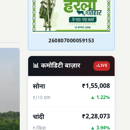
260807000059153
📊 कमोडिटी बाज़ार
LIVE
₹1,55,008
सोना
▲ 1.22%
₹/10 ग्राम
₹2,28,073
चांदी
▲ 3.94%
₹/किग्रा