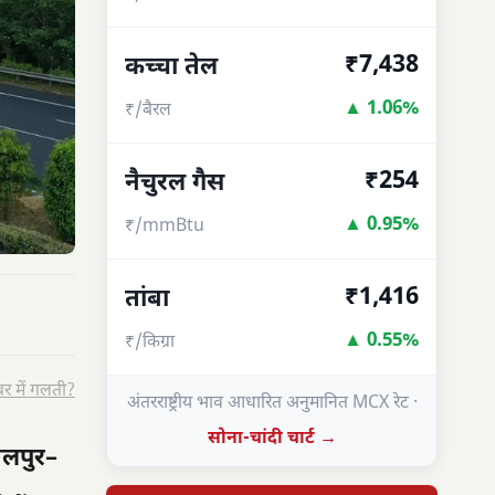
₹7,438
कच्चा तेल
▲ 1.06%
₹/बैरल
₹254
नैचुरल गैस
▲ 0.95%
₹/mmBtu
₹1,416
तांबा
▲ 0.55%
₹/किग्रा
र में गलती?
अंतरराष्ट्रीय भाव आधारित अनुमानित MCX रेट ·
सोना-चांदी चार्ट →
लपुर–