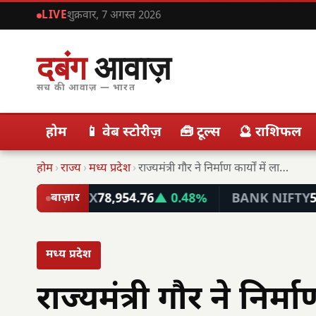
LIVE
शुक्रवार, 7 अगस्त 2026
दबंग
आवाज़
सच की आवाज़ — भारत
होम
📱 वेब स्टोरीज़
🧰 टूल्स
🔮 राशिफल
होम
›
राज्य
›
मध्य प्रदेश
›
राज्यमंत्री गौर ने निर्माण कार्यों में लापरवाही पर…
SENSEX
78,954.76
▲ 0.48%
BANK NIFTY
58,063.65
बाज़ार
मध्य प्रदेश
राज्यमंत्री गौर ने निर्म