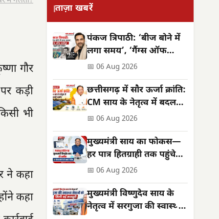
र में गलती?
ताज़ा खबरें
पंकज त्रिपाठी: ‘बीज बोने में
लगा समय’, ‘गैंग्स ऑफ
वासेपुर’ से पहले का सफर
ृष्णा गौर
📅 06 Aug 2026
ी पर कड़ी
छत्तीसगढ़ में सौर ऊर्जा क्रांति:
CM साय के नेतृत्व में बदलती
ी किसी भी
तस्वीर
📅 06 Aug 2026
मुख्यमंत्री साय का फोकस—
हर पात्र हितग्राही तक पहुंचे
शासन की योजनाओं का लाभ
📅 06 Aug 2026
र ने कहा
मुख्यमंत्री विष्णुदेव साय के
होंने कहा
नेतृत्व में सरगुजा की स्वास्थ्य