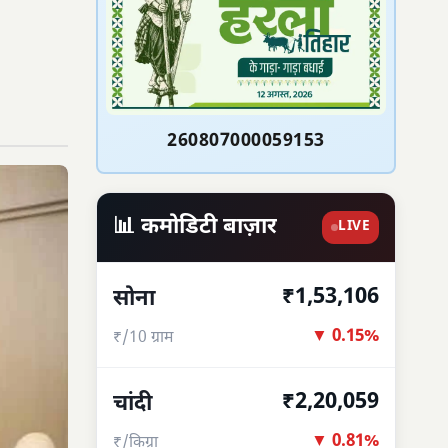
260807000059153
📊 कमोडिटी बाज़ार
LIVE
₹1,53,106
सोना
▼ 0.15%
₹/10 ग्राम
₹2,20,059
चांदी
▼ 0.81%
₹/किग्रा