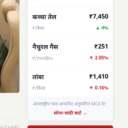
₹7,450
कच्चा तेल
▲ 4%
₹/बैरल
₹251
नैचुरल गैस
▼ 2.05%
₹/mmBtu
₹1,410
तांबा
▼ 0.16%
₹/किग्रा
अंतरराष्ट्रीय भाव आधारित अनुमानित MCX रेट ·
सोना-चांदी चार्ट →