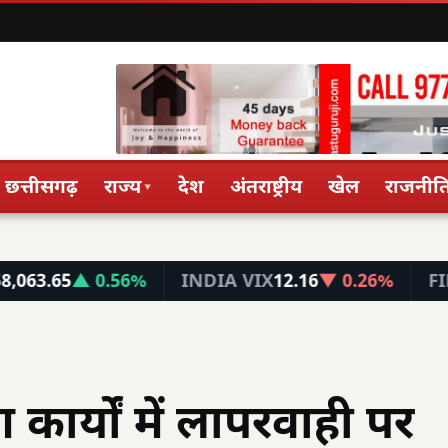
छत्तीसगढ़
राज्य
देश
अंतराष्ट्रीय
खेल
राजनीत
▾
▲ 0.56%
INDIA VIX
12.16
▼ 0.26%
FIN NIFTY
ाण कार्यों में लापरवाही पर