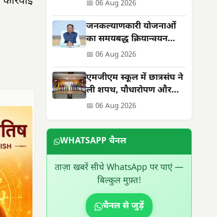
कार्रवाई
सेवाओं को मिली नई मजबूती
📅 06 Aug 2026
जनकल्याणकारी योजनाओं
का समयबद्ध क्रियान्वयन
सुनिश्चित करें : मुख्यमंत्री
📅 06 Aug 2026
विष्णुदेव साय
एमजीएम स्कूल में छात्रसंघ ने
ली शपथ, पौधारोपण और
सड़क सुरक्षा का दिया संदेश
📅 06 Aug 2026
WHATSAPP चैनल
ताज़ा खबरें सीधे WhatsApp पर पाएं —
बिल्कुल मुफ़्त!
चैनल से जुड़ें