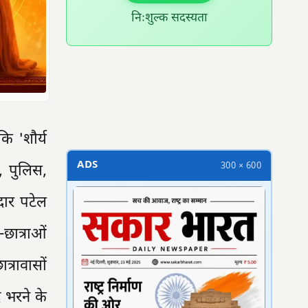
निःशुल्क सदस्यता
300 × 100
कि 'शौर्य
ADS
300 × 600
, पुलिस,
रदार पटेल
-छात्राओं
त्रावासों
 भरने के