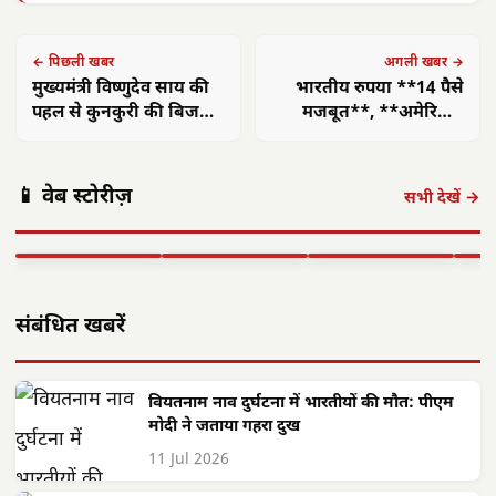
← पिछली खबर
अगली खबर →
मुख्यमंत्री विष्णुदेव साय की
भारतीय रुपया **14 पैसे
पहल से कुनकुरी की बिजली
मजबूत**, **अमेरिका-
व्यवस्था हुई और मजबूत
ईरान शांति समझौते** से
छत्तीसगढ़: महतारी
छत्तीसगढ़ का
बाजार में उछाल
एयर इंडिया 1
वंदन योजना से
'समाज कल्याण
छत्त
📱 वेब स्टोरीज़
सितंबर से सभी
महिलाओं को मिले
मॉडल' बना लाखों
में 
सभी देखें →
अंतरराष्ट्रीय उड़ानें
**630 करोड़**,
जरूरतमंदों की
का न
बहाल करेगा,…
…
संजीवनी
बनी
▶ STORY
▶ STORY
▶ STORY
▶ 
संबंधित खबरें
वियतनाम नाव दुर्घटना में भारतीयों की मौत: पीएम
मोदी ने जताया गहरा दुख
11 Jul 2026