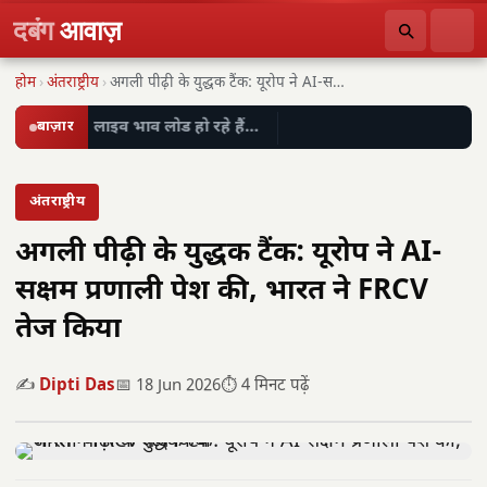
दबंग
आवाज़
होम
›
अंतराष्ट्रीय
›
अगली पीढ़ी के युद्धक टैंक: यूरोप ने AI-सक्षम…
बाज़ार
लाइव भाव लोड हो रहे हैं…
अंतराष्ट्रीय
अगली पीढ़ी के युद्धक टैंक: यूरोप ने AI-
सक्षम प्रणाली पेश की, भारत ने FRCV
तेज किया
✍️
Dipti Das
📅 18 Jun 2026
⏱️ 4 मिनट पढ़ें