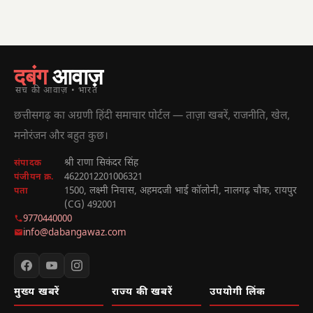
दबंग
आवाज़
सच की आवाज़ • भारत
छत्तीसगढ़ का अग्रणी हिंदी समाचार पोर्टल — ताज़ा खबरें, राजनीति, खेल,
मनोरंजन और बहुत कुछ।
श्री राणा सिकंदर सिंह
संपादक
4622012201006321
पंजीयन क्र.
1500, लक्ष्मी निवास, अहमदजी भाई कॉलोनी, नालगढ़ चौक, रायपुर
पता
(CG) 492001
9770440000
info@dabangawaz.com
मुख्य खबरें
राज्य की खबरें
उपयोगी लिंक