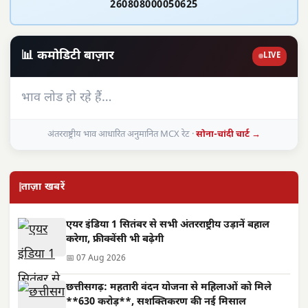
260808000050625
📊 कमोडिटी बाज़ार
LIVE
भाव लोड हो रहे हैं…
अंतरराष्ट्रीय भाव आधारित अनुमानित MCX रेट ·
सोना-चांदी चार्ट →
ताज़ा खबरें
एयर इंडिया 1 सितंबर से सभी अंतरराष्ट्रीय उड़ानें बहाल
करेगा, फ्रीक्वेंसी भी बढ़ेगी
📅 07 Aug 2026
छत्तीसगढ़: महतारी वंदन योजना से महिलाओं को मिले
**630 करोड़**, सशक्तिकरण की नई मिसाल