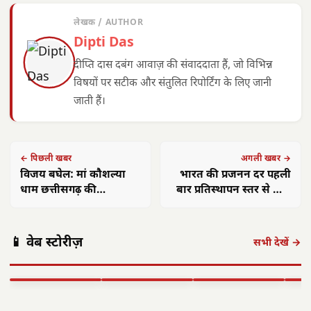
लेखक / AUTHOR
Dipti Das
दीप्ति दास दबंग आवाज़ की संवाददाता हैं, जो विभिन्न
विषयों पर सटीक और संतुलित रिपोर्टिंग के लिए जानी
जाती हैं।
← पिछली खबर
अगली खबर →
विजय बघेल: मां कौशल्या
भारत की प्रजनन दर पहली
धाम छत्तीसगढ़ की
बार प्रतिस्थापन स्तर से नीचे
गौरवशाली पहचान
गिरी: रिपोर्ट
छत्तीसगढ़: महतारी
छत्तीसगढ़ का
एयर इंडिया 1
वंदन योजना से
'समाज कल्याण
छत्त
📱 वेब स्टोरीज़
सितंबर से सभी
महिलाओं को मिले
मॉडल' बना लाखों
में 
सभी देखें →
अंतरराष्ट्रीय उड़ानें
**630 करोड़**,
जरूरतमंदों की
का न
बहाल करेगा,…
…
संजीवनी
बनी
▶ STORY
▶ STORY
▶ STORY
▶ 