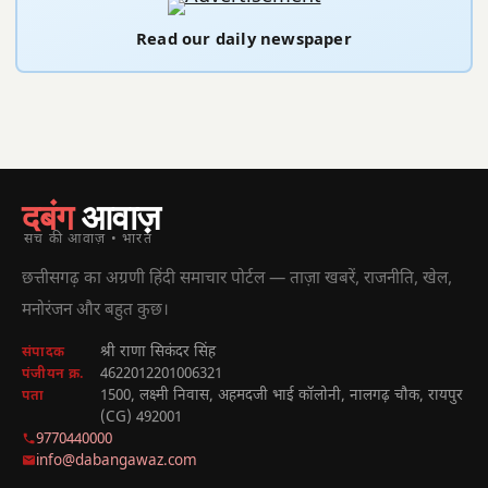
Read our daily newspaper
दबंग
आवाज़
सच की आवाज़ • भारत
छत्तीसगढ़ का अग्रणी हिंदी समाचार पोर्टल — ताज़ा खबरें, राजनीति, खेल,
मनोरंजन और बहुत कुछ।
श्री राणा सिकंदर सिंह
संपादक
4622012201006321
पंजीयन क्र.
1500, लक्ष्मी निवास, अहमदजी भाई कॉलोनी, नालगढ़ चौक, रायपुर
पता
(CG) 492001
9770440000
info@dabangawaz.com