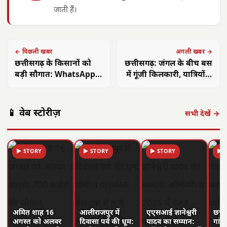
जाती हैं।
← पिछली खबर
अगली खबर →
छत्तीसगढ़ के किसानों को
छत्तीसगढ़: जंगल के बीच बस
बड़ी सौगात: WhatsApp
में गूंजी किलकारी, यात्रियों ने
पर मिलेगी भूमि की हर
सुरक्षित प्रसव कराकर जुटाए
जानकारी
₹9000
📱 वेब स्टोरीज़
सभी देखें →
▶ STORY
▶ STORY
▶ STORY
▶ 
अमित शाह 16
आलीराजपुर में
एएसआई ज्ञानेश्वरी
छत्त
अगस्त को अलवर
दिवासा पर्व की धूम:
यादव का सम्मान:
गांवो