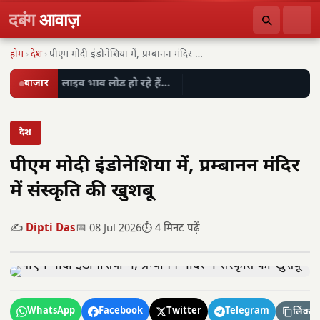
दबंग
आवाज़
होम
›
देश
›
पीएम मोदी इंडोनेशिया में, प्रम्बानन मंदिर में संस्कृति…
बाज़ार
लाइव भाव लोड हो रहे हैं…
देश
पीएम मोदी इंडोनेशिया में, प्रम्बानन मंदिर
में संस्कृति की खुशबू
✍️
Dipti Das
📅 08 Jul 2026
⏱️ 4 मिनट पढ़ें
WhatsApp
Facebook
Twitter
Telegram
लिंक कॉ