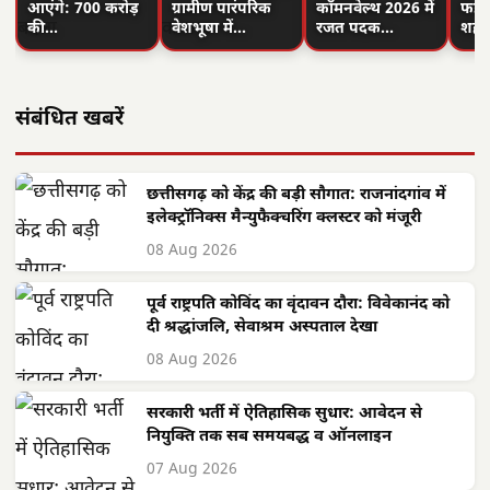
आएंगे: 700 करोड़
ग्रामीण पारंपरिक
कॉमनवेल्थ 2026 में
फहरा
की…
वेशभूषा में…
रजत पदक…
शहीद
संबंधित खबरें
छत्तीसगढ़ को केंद्र की बड़ी सौगात: राजनांदगांव में
इलेक्ट्रॉनिक्स मैन्युफैक्चरिंग क्लस्टर को मंजूरी
08 Aug 2026
पूर्व राष्ट्रपति कोविंद का वृंदावन दौरा: विवेकानंद को
दी श्रद्धांजलि, सेवाश्रम अस्पताल देखा
08 Aug 2026
सरकारी भर्ती में ऐतिहासिक सुधार: आवेदन से
नियुक्ति तक सब समयबद्ध व ऑनलाइन
07 Aug 2026