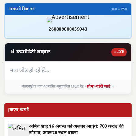
सरकारी विज्ञापन
300 × 250
260809000059943
📊 कमोडिटी बाज़ार
LIVE
भाव लोड हो रहे हैं…
अंतरराष्ट्रीय भाव आधारित अनुमानित MCX रेट ·
सोना-चांदी चार्ट →
ताज़ा खबरें
अमित शाह 16 अगस्त को अलवर आएंगे: 700 करोड़ की
सौगात, जनसभा स्थल बदला