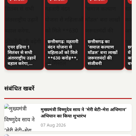
छत्तीसगढ़: महतारी
छत्तीसगढ़ का
एयर इंडिया 1
वंदन योजना से
'समाज कल्याण
छत्त
सितंबर से सभी
महिलाओं को मिले
मॉडल' बना लाखों
में 
अंतरराष्ट्रीय उड़ानें
**630 करोड़**,
जरूरतमंदों की
का न
बहाल करेगा,…
…
संजीवनी
बनी
संबंधित खबरें
मुख्यमंत्री विष्णुदेव साय ने ‘मेरी बेटी–मेरा अभिमान’
अभियान का किया शुभारंभ
07 Aug 2026