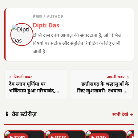
लेखक / AUTHOR
Dipti Das
दीप्ति दास दबंग आवाज़ की संवाददाता हैं, जो विभिन्न
विषयों पर सटीक और संतुलित रिपोर्टिंग के लिए जानी
जाती हैं।
← पिछली खबर
अगली खबर →
देव स्नान पूर्णिमा पर
छत्तीसगढ़ के श्रद्धालुओं के
भक्तिमय हुआ गरियाबंद,
लिए खुशखबरी: रथयात्रा को
महाप्रभु के दर्शन को उमड़ी
गोंदिया-पुरी विशेष ट्रेन
श्रद्धालुओं की भीड़
📱 वेब स्टोरीज़
सभी देखें →
▶ STORY
▶ STORY
▶ STORY
▶ 