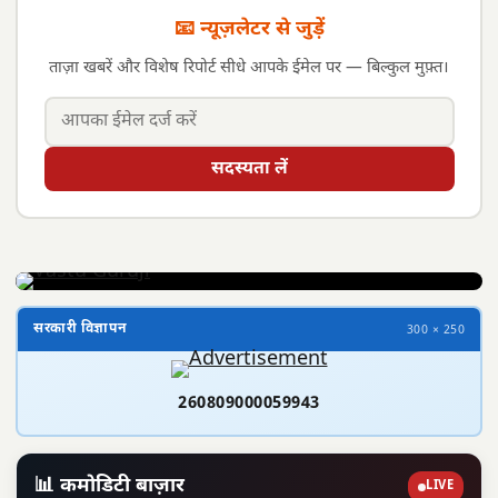
📧 न्यूज़लेटर से जुड़ें
ताज़ा खबरें और विशेष रिपोर्ट सीधे आपके ईमेल पर — बिल्कुल मुफ़्त।
सदस्यता लें
सरकारी विज्ञापन
300 × 250
260809000059943
📊 कमोडिटी बाज़ार
LIVE